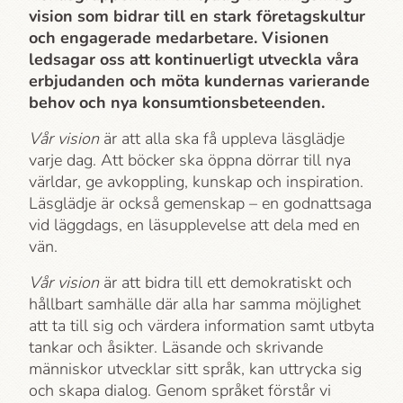
vision som bidrar till en stark företagskultur
och engagerade medarbetare. Visionen
ledsagar oss att kontinuerligt utveckla våra
erbjudanden och möta kundernas varierande
behov och nya konsumtionsbeteenden.
Vår vision
är att alla ska få uppleva läsglädje
varje dag. Att böcker ska öppna dörrar till nya
världar, ge avkoppling, kunskap och inspiration.
Läsglädje är också gemenskap – en godnattsaga
vid läggdags, en läsupplevelse att dela med en
vän.
Vår vision
är att bidra till ett demokratiskt och
hållbart samhälle där alla har samma möjlighet
att ta till sig och värdera information samt utbyta
tankar och åsikter. Läsande och skrivande
människor utvecklar sitt språk, kan uttrycka sig
och skapa dialog. Genom språket förstår vi