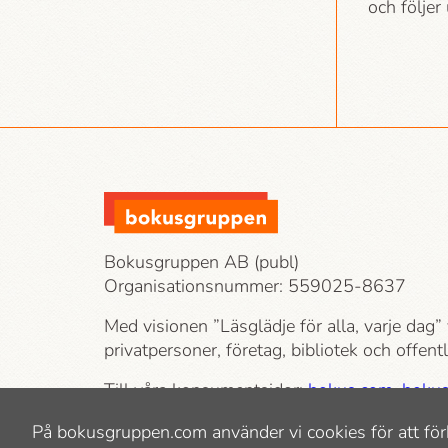
och följe
Bokusgruppen AB (publ)
Organisationsnummer: 559025-8637
Med visionen ”Läsglädje för alla, varje dag” 
privatpersoner, företag, bibliotek och offen
Till våra konsumentsidor:
bokus.com
,
bokus
bokhandeln.se
På bokusgruppen.com använder vi cookies för att för