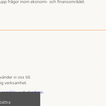
r upp frågor inom ekonomi- och finansområdet.
vänder vi oss till
tlig verksamhet.
.com/play
och
akademi­
bättra