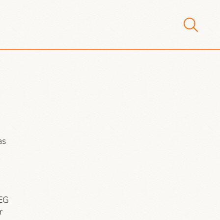
as
/EG
r