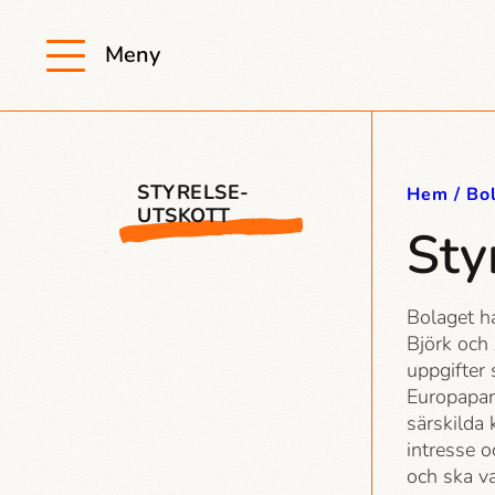
Meny
STYRELSE-
Hem
Bo
UTSKOTT
Sty
Bolaget ha
Björk och
uppgifter
Europapar
särskilda 
intresse 
och ska va