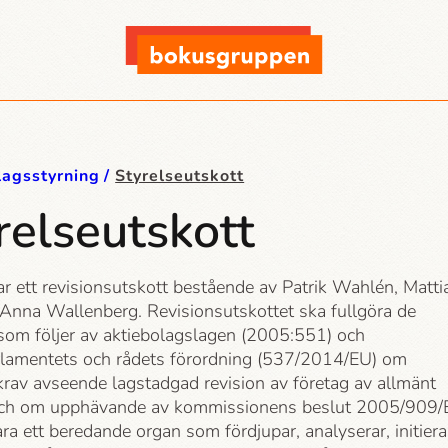
lagsstyrning
Styrelseutskott
relseutskott
r ett revisionsutskott bestående av Patrik Wahlén, Matti
 Anna Wallenberg. Revisionsutskottet ska fullgöra de
 som följer av aktiebolagslagen (2005:551) och
lamentets och rådets förordning (537/2014/EU) om
krav avseende lagstadgad revision av företag av allmänt
och om upphävande av kommissionens beslut 2005/909
ra ett beredande organ som fördjupar, analyserar, initiera