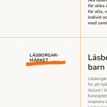
öka läsan
för olika
för alla,
individ o
med samh
Läsb
LÄSBORGAR­-
MÄRKET
barn 
Läsborgar
för att hj
läslust i 
Konceptet 
inspirera s