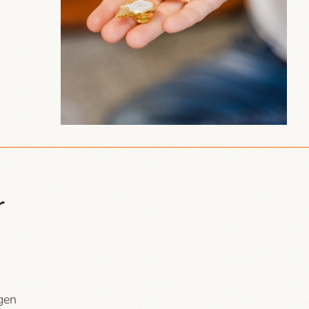
r
igen