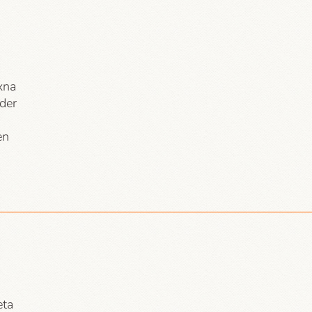
xna
uder
en
eta