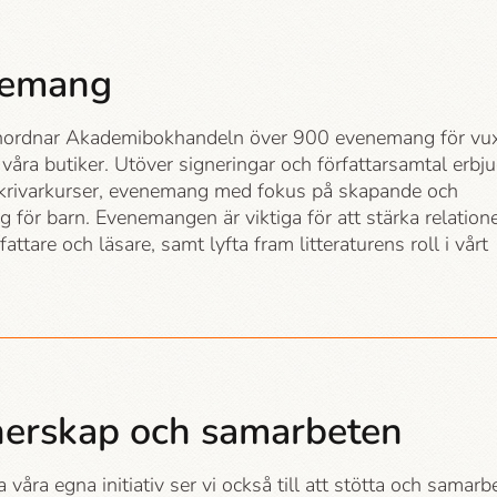
nemang
anordnar Akademi­bokhandeln över 900 evenemang för vu
 våra butiker. Utöver signeringar och författarsamtal erbj
skrivarkurser, evenemang med fokus på skapande och
för barn. Evenemangen är viktiga för att stärka relation
fattare och läsare, samt lyfta fram litteraturens roll i vårt
nerskap och samarbeten
a våra egna initiativ ser vi också till att stötta och samarb