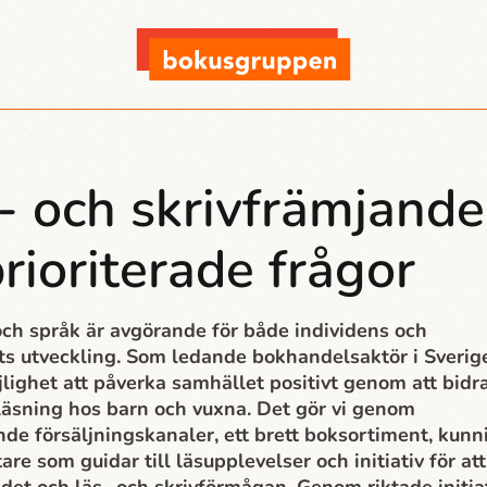
- och skrivfrämjande
prioriterade frågor
ch språk är avgörande för både individens och
s utveckling. Som ledande bokhandelsaktör i Sverig
jlighet att påverka samhället positivt genom att bidr
 läsning hos barn och vuxna.
Det gör vi genom
nde försäljningskanaler, ett brett boksortiment, kunn
re som guidar till läsupplevelser och initiativ för att