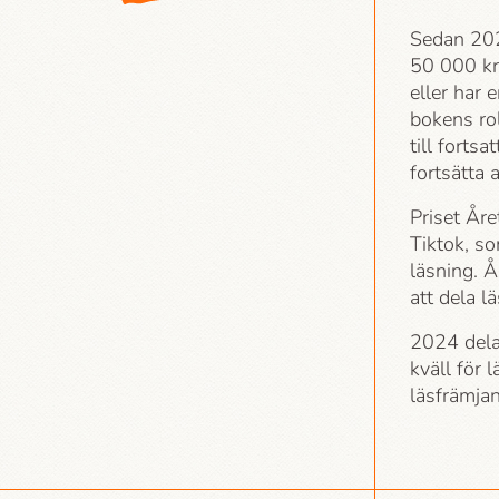
Sedan 202
50 000 kr
eller har e
bokens rol
till forts
fortsätta 
Priset Åre
Tiktok, so
läsning. Å
att dela l
2024 dela
kväll för 
läsfrämja