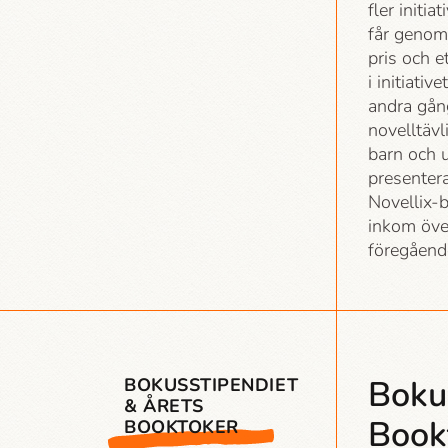
fler initi
får genomf
pris och 
i initiat
andra gån
novelltävli
barn och u
presentera
Novellix-
inkom öve
föregående
Boku
BOKUSSTIPENDIET
& ÅRETS
Book
BOOKTOKER