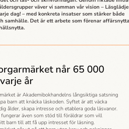
det och läs- och skrivförmågan. Genom riktade initia
 åldersgrupper väver vi samman vår vision – Läsglädje
 varje dag! – med konkreta insatser som stärker både
ch samhälle. Det är ett arbete som förenar affärsnytt
ällsnytta.
orgar­märket når 65 000
varje år
­märket är Akademi­bokhandelns långsiktiga satsning
älpa barn att knäcka läskoden. Syftet är att väcka
tidig ålder, skapa intresse och etablera goda läsvanor.
fungerar även som stöd till föräldrar som vill
itt barn till att få upp intresset för läsning.