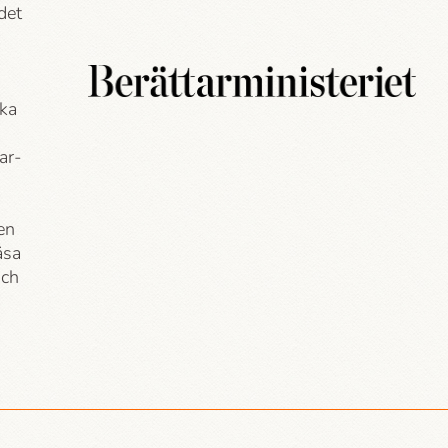
det
ska
ar­
en
äsa
och