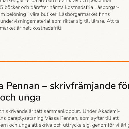
märket går ut på att barn utan krav och pekpinnar
15 böcker och därefter hämta kostnadsfria Läsborgar­
 belöning i våra butiker. Läsborgar­märket finns
ndervisningsmaterial som riktar sig till lärare. Att ta
märket är helt kostnadsfritt.
a Pennan – skrivfrämjande fö
 och unga
ch skrivande är tätt sammankopplat. Under Akademi­
ns paraplysatsning Vässa Pennan, som syftar till att
barn och unga att skriva och uttrycka sig, genomför vi årl