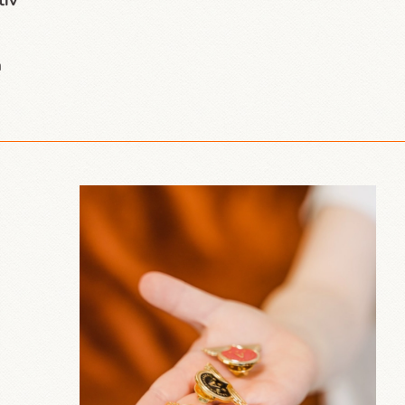
tiv
a