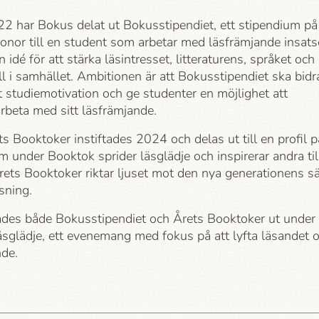
2 har Bokus delat ut Bokusstipendiet, ett stipendium på
onor till en student som arbetar med läsfrämjande insats
n idé för att stärka läsintresset, litteraturens, språket och
l i samhället. Ambitionen är att Bokusstipendiet ska bidr
att studiemotivation och ge studenter en möjlighet att
arbeta med sitt läsfrämjande.
ts Booktoker instiftades 2024 och delas ut till en profil p
m under Booktok sprider läsglädje och inspirerar andra til
rets Booktoker riktar ljuset mot den nya generationens sä
äsning.
des både Bokusstipendiet och Årets Booktoker ut under
läsglädje, ett evenemang med fokus på att lyfta läsandet 
nde.