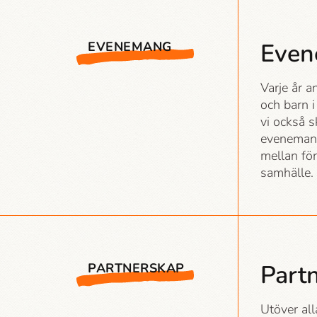
Eve
EVENEMANG
Varje år 
och barn i
vi också 
evenemang 
mellan för
samhälle.
Part
PARTNERSKAP
Utöver all