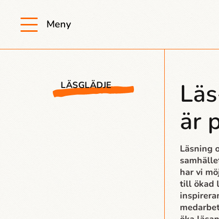
Meny
Läs
LÄSGLÄDJE
är 
Läsning o
samhället
har vi mö
till ökad
inspirera
medarbeta