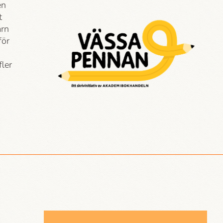
en
t
arn
för
fler