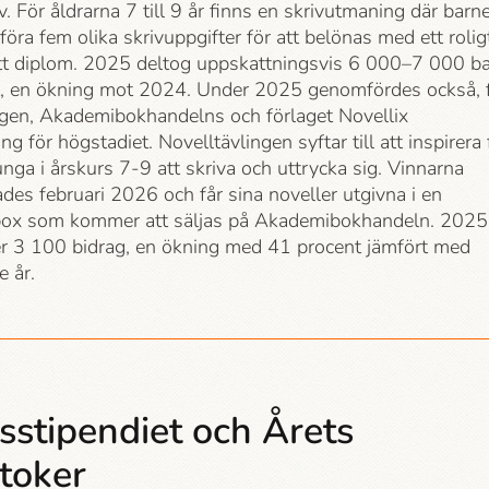
ativ. För åldrarna 7 till 9 år finns en skrivutmaning där barn
öra fem olika skrivuppgifter för att belönas med ett rolig
ett diplom. 2025 deltog uppskattningsvis 6 000–7 000 b
ivet, en ökning mot 2024. Under 2025 genomfördes också, 
gen, Akademi­bokhandelns och förlaget Novellix
ng för högstadiet. Novelltävlingen syftar till att inspirera 
nga i årskurs 7-9 att skriva och uttrycka sig. Vinnarna
des februari 2026 och får sina noveller utgivna i en
box som kommer att säljas på Akademi­bokhandeln. 2025
r 3 100 bidrag, en ökning med 41 procent jämfört med
 år.
sstipendiet och Årets
toker