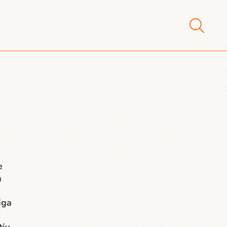
e
a
iga