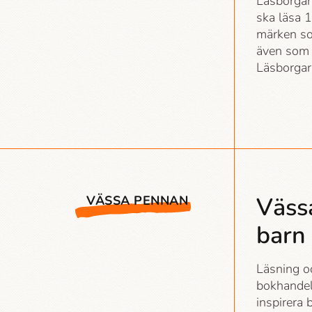
Läsborgar­
ska läsa 
märken som
även som u
Läsborgar­
Väss
VÄSSA PENNAN
barn
Läsning o
bokhandel
inspirera 