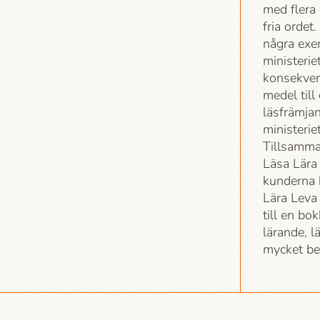
med flera
fria ordet
några exe
ministerie
konsekven
medel til
läsfrämjan
ministerie
Tillsamma
Läsa Lära 
kunderna h
Lära Leva 
till en bo
lärande, l
mycket be