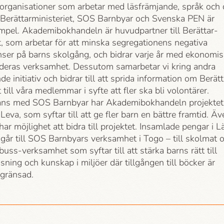
 organisationer som arbetar med läsfrämjande, språk och 
. Berättar­ministeriet, SOS Barnbyar och Svenska PEN är
mpel. Akademi­bokhandeln är huvudpartner till Berättar­
t, som arbetar för att minska segregationens negativa
ser på barns skolgång, och bidrar varje år med ekonomi
l deras verksamhet. Dessutom samarbetar vi kring andra
de initiativ och bidrar till att sprida information om Berätt
t till våra medlemmar i syfte att fler ska bli volontärer.
ns med SOS Barnbyar har Akademi­bokhandeln projektet
Leva, som syftar till att ge fler barn en bättre framtid. Äv
ar möjlighet att bidra till projektet. Insamlade pengar i L
går till SOS Barnbyars verksamhet i Togo – till skolmat 
kbuss-verksamhet som syftar till att stärka barns rätt till
äsning och kunskap i miljöer där tillgången till böcker är
gränsad.