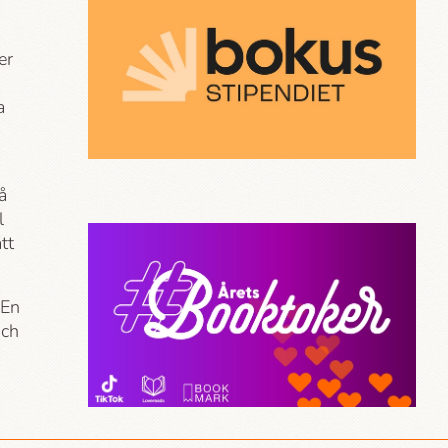
er
a
å
l
tt
 En
och