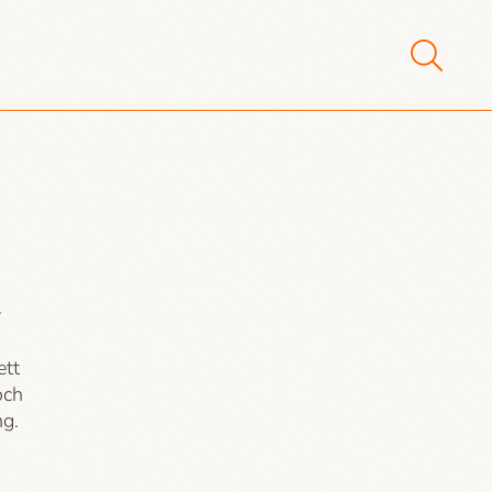
v
ett
och
ng.