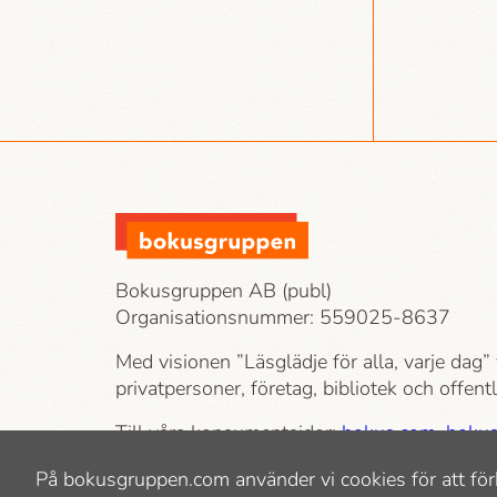
Bokusgruppen AB (publ)
Organisationsnummer: 559025-8637
Med visionen ”Läsglädje för alla, varje dag” 
privatpersoner, företag, bibliotek och offen
Till våra konsumentsidor:
bokus.com
,
bokus
bokhandeln.se
På bokusgruppen.com använder vi cookies för att för