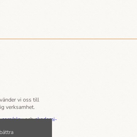
vänder vi oss till
tlig verksamhet.
.com/play
och
akademi­
bättra