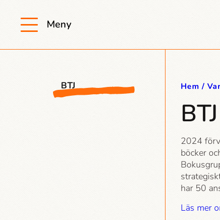
Meny
BTJ
Hem
Va
BTJ
2024 förv
böcker och
Bokusgrupp
strategisk
har 50 ans
Läs mer 