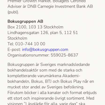
Premier Growth Market. Bolagets Certified
Adviser är DNB Carnegie Investment Bank AB
(publ).
Bokusgruppen AB
Box 2100, 103 13 Stockholm
Lindhagensgatan 126, plan 5, 112 51
Stockholm
Tel: 010-744 10 00
E-post:
info@bokusgruppen.com
Organisationsnummer: 559025-8637
Bokusgruppen är Sveriges marknadsledande
bokhandelsaktör som med de starka och
kompletterande varumärkena Akademi­
bokhandeln, Bokus, BTJ och Bokus Play når en
mycket stor andel av Sveriges befolkning.
Förutom böcker i alla kanaler och format erbjuds
ett stort och inspirerande övrigt sortiment. Med
visionen ”Läsglädje för alla, varje dag” ska