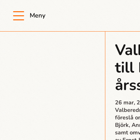
Meny
Val
til
år
26 mar, 
Valberedn
föreslå o
Björk, An
samt omv