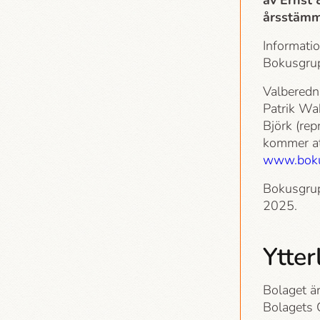
av Ernst 
årsstämm
Informati
Bokusgru
Valberedn
Patrik Wah
Björk (rep
kommer at
www.boku
Bokusgrup
2025.
Ytter
Bolaget ä
Bolagets C