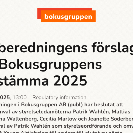
beredningens försla
l Bokusgruppens
sstämma 2025
2025
, 13:00
Regulatory information
ingen i Bokusgruppen AB (publ) har beslutat att
mval av styrelseledamöterna Patrik Wahlén, Mattias
na Wallenberg, Cecilia Marlow och Jeanette Söderbe
al av Patrik Wahlén som styrelseordförande och om