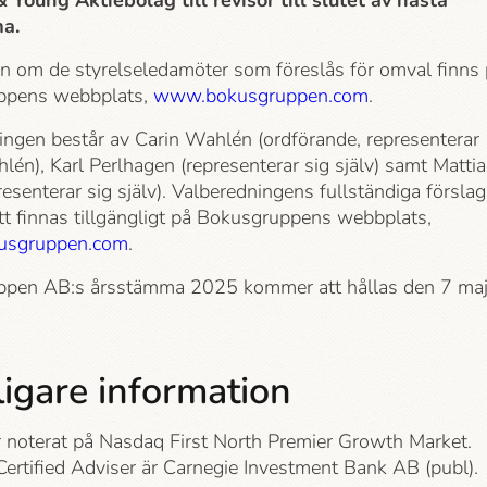
& Young Aktiebolag till revisor till slutet av nästa
a.
on om de styrelseledamöter som föreslås för omval finns
ppens webbplats,
www.bokusgruppen.com
.
ingen består av Carin Wahlén (ordförande, representerar
lén), Karl Perlhagen (representerar sig själv) samt Matti
resenterar sig själv). Valberedningens fullständiga förslag
t finnas tillgängligt på Bokusgruppens webbplats,
sgruppen.com
.
pen AB:s årsstämma 2025 kommer att hållas den 7 ma
ligare information
r noterat på Nasdaq First North Premier Growth Market.
ertified Adviser är Carnegie Investment Bank AB (publ).