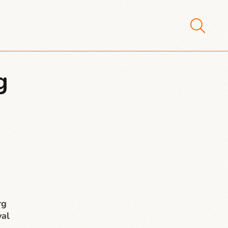
g
rg
val