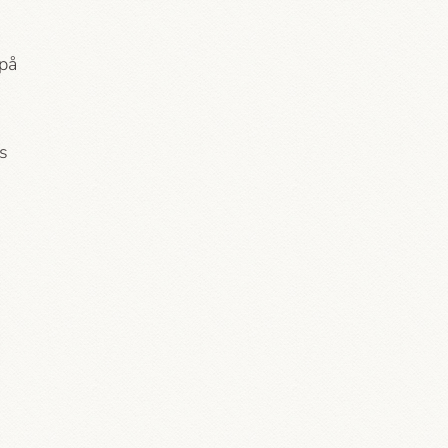
 på
as
j