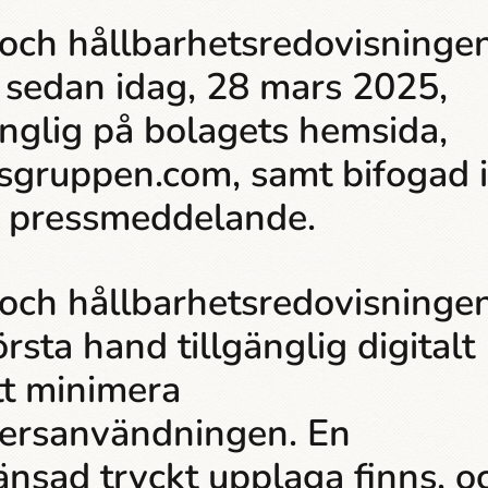
och hållbarhets­­redovisninge
 sedan idag, 28 mars 2025,
änglig på bolagets hemsida,
sgruppen.com, samt bifogad i
 press­­meddelande.
och hållbarhets­­redovisninge
första hand tillgänglig digitalt
tt minimera
ersanvändningen. En
nsad tryckt upplaga finns, o