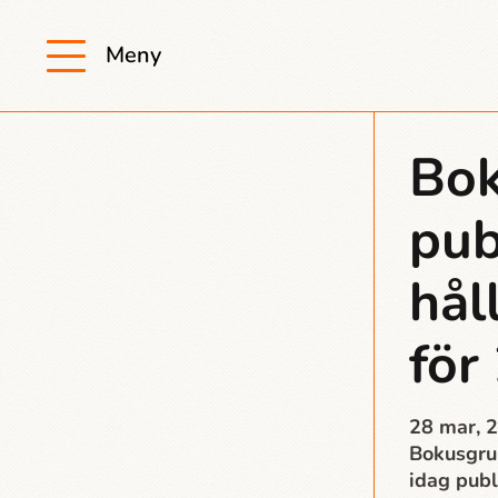
Meny
Bo
pub
hål
för
28 mar, 
Bokusgrup
idag pub