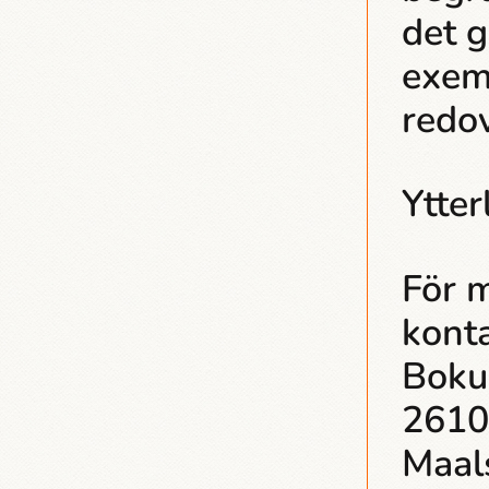
det g
exemp
redo
Ytter
För m
kont
Boku
2610
Maal