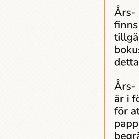
Års- 
finns
tillg
boku
detta
Års- 
är i 
för a
papp
begrä