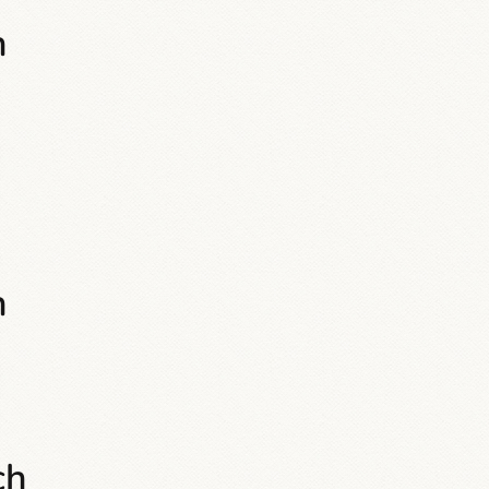
n
n
ch