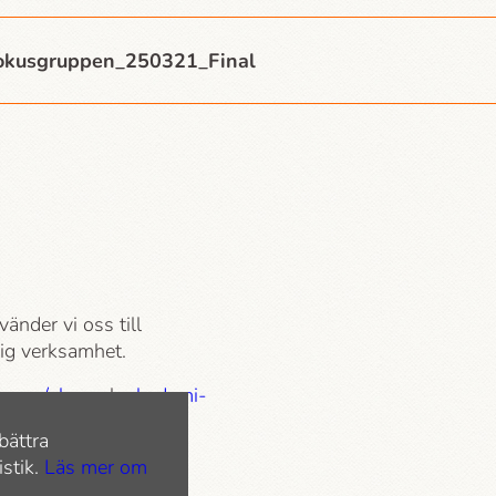
kusgruppen_250321_Final
vänder vi oss till
tlig verksamhet.
.com/play
och
akademi­
bättra
istik.
Läs mer om