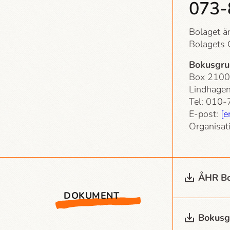
073-
Bolaget ä
Bolagets C
Bokusgru
Box 2100
Lindhagen
Tel: 010
E-post:
[e
Organisa
ÅHR Bo
DOKUMENT
Bokusg