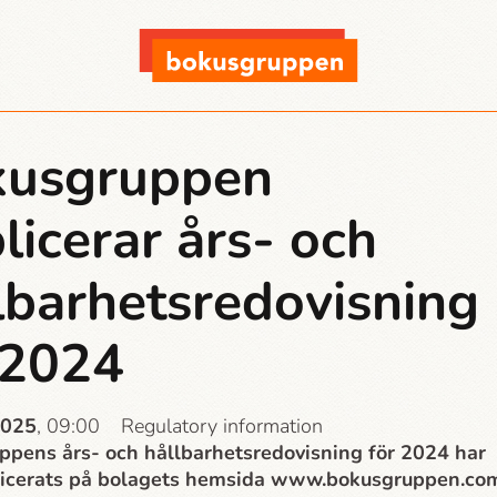
kusgruppen
licerar års- och
lbarhets­­redovisning
 2024
2025
, 09:00
Regulatory information
pens års- och hållbarhets­­redovisning för 2024 har
licerats på bolagets hemsida www.bokusgruppen.co