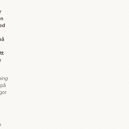
r
en
med
på
tt
e
ning
 på
gor
h