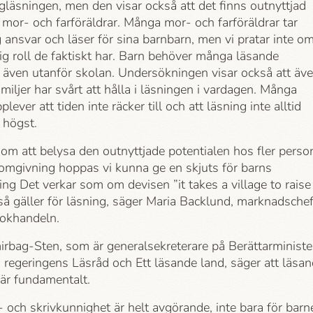
ögläsningen, men den visar också att det finns outnyttjad
i mor- och farföräldrar. Många mor- och farföräldrar tar
 ansvar och läser för sina barnbarn, men vi pratar inte o
tig roll de faktiskt har. Barn behöver många läsande
, även utanför skolan. Undersökningen visar också att äv
miljer har svårt att hålla i läsningen i vardagen. Många
plever att tiden inte räcker till och att läsning inte alltid
s högst.
om att belysa den outnyttjade potentialen hos fler perso
 omgivning hoppas vi kunna ge en skjuts för barns
ing Det verkar som om devisen ”it takes a village to raise
så gäller för läsning, säger Maria Backlund, marknadsche
okhandeln.
rbag-Sten, som är generalsekreterare på Berättar­ministe
i regeringens Läsråd och Ett läsande land, säger att läsa
 är fundamentalt.
- och skrivkunnighet är helt avgörande, inte bara för barn