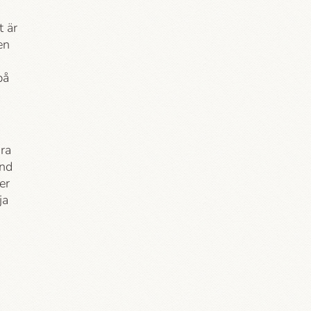
t är
en
på
ära
and
er
ja