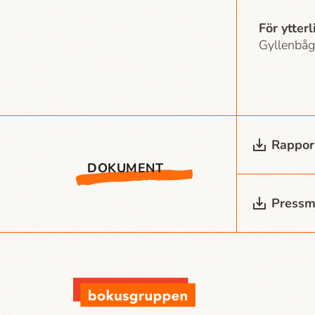
För ytter
Gyllenbåg
Rappor
DOKUMENT
Press­