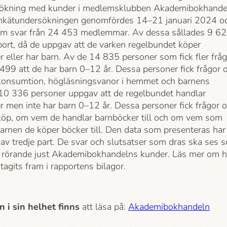
ökning med kunder i medlemsklubben Akademi­bokhande
nkätundersökningen genomfördes 14–21 januari 2024 o
om svar från 24
453 medlemmar. Av dessa sållades 9
62
bort, då de uppgav att de varken regelbundet köper
 eller har barn. Av de 14
835 personer som fick fler frå
499 att de har barn 0–12 år. Dessa personer fick frågor
onsumtion, högläsningsvanor i hemmet och barnens
 10
336 personer uppgav att de regelbundet handlar
r men inte har barn 0–12 år. Dessa personer fick frågor 
öp, om vem de handlar barnböcker till och om vem som
barnen de köper böcker till. Den data som presenteras har
 av tredje part. De svar och slutsatser som dras ska ses 
r rörande just Akademi­bokhandelns kunder. Läs mer om h
tagits fram i rapportens bilagor.
 i sin helhet
finns
att läsa på:
Akademi­bokhandeln