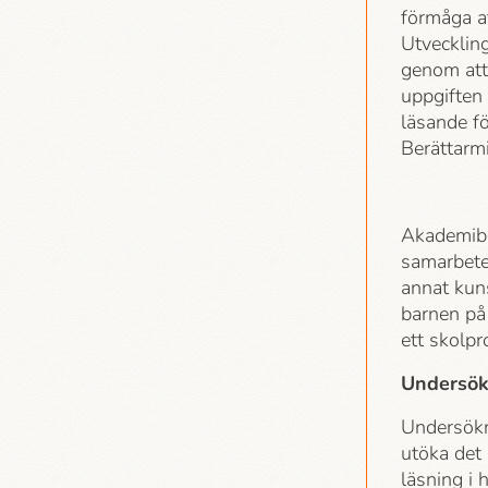
förmåga at
Utveckling
genom att 
uppgiften 
läsande fö
Berättar­m
Akademi­bo
samarbete 
annat kun
barnen på 
ett skolp
Undersök
Undersökni
utöka det 
läsning i