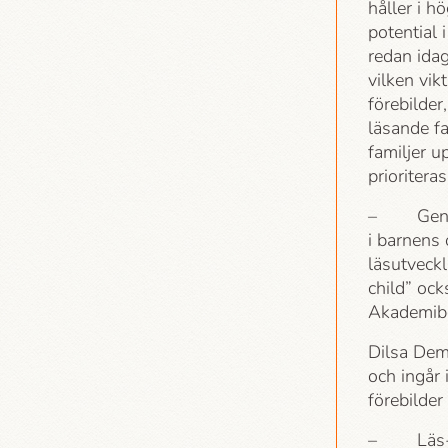
håller i h
potential 
redan idag
vilken vik
förebilder
läsande fa
familjer up
prioritera
–
Gen
i barnens
läsutveckl
child” ock
Akademi­b
Dilsa Demi
och ingår 
förebilder
–
Läs