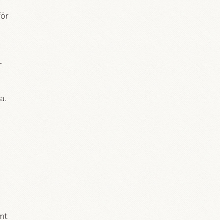
för
-
a.
mt