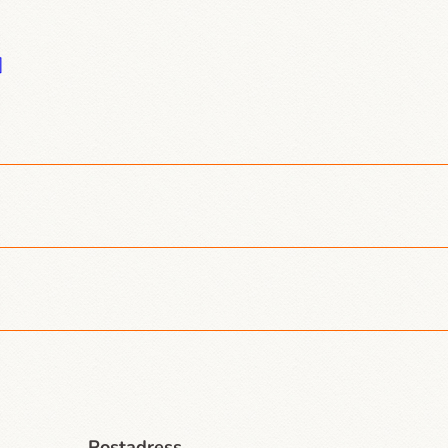
]
Postadress