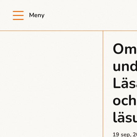
Meny
Om
und
Läs
och
läs
19 sep, 