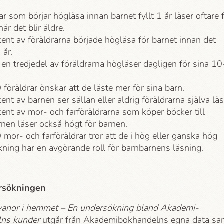
ar som börjar högläsa innan barnet fyllt 1 år läser oftare 
när det blir äldre.
ent av föräldrarna började högläsa för barnet innan det
 år.
en tredjedel av föräldrarna högläser dagligen för sina 10
.
 föräldrar önskar att de läste mer för sina barn.
ent av barnen ser sällan eller aldrig föräldrarna själva läs
ent av mor- och farföräldrarna som köper böcker till
nen läser också högt för barnen.
 mor- och farföräldrar tror att de i hög eller ganska hög
kning har en avgörande roll för barnbarnens läsning.
rsökningen
vanor i hemmet – En undersökning bland Akademi­
ns kunder
utgår från Akademi­bokhandelns egna data sa