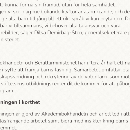
t kunna forma sin framtid, utan för hela samhället.
en vi ser idag med ökande klyftor är alarmerande, och de
ge alla barn tillgång till ett rikt språk vi kan bryta den. D
bär vi tillsammans, vi behöver alla ta ansvar och vara
rebilder, säger Dilsa Demirbag-Sten, generalsekreterare 
inisteriet.
khandeln och Berättar­ministeriet har i flera år haft ett n
i syfte att främja barns läsning. Samarbetet omfattar bl
skapsspridning och rekrytering av de volontärer som möt
stiftelsens utbildningscenter dit de kommer för att påbör
rogram.
ningen i korthet
ngen är gjord av Akademi­bokhandeln och är ett led i att
läsfrämjande arbetet samt bidra med insikter kring barns
 hemmet.