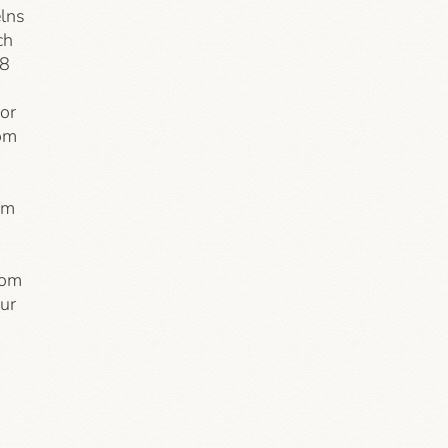
lns
ch
8
gor
 om
om
som
ur