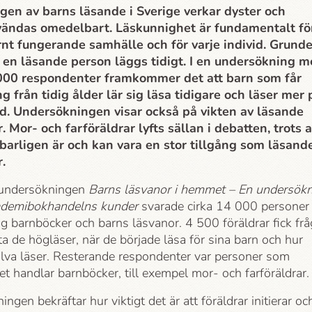
gen av barns läsande i Sverige verkar dyster och
vändas omedelbart. Läskunnighet är fundamentalt fö
nt fungerande samhälle och för varje individ. Grund
bli en läsande person läggs tidigt. I en undersökning 
 000 respondenter framkommer det att barn som får
g från tidig ålder lär sig läsa tidigare och läser mer 
d. Undersökningen visar också på vikten av läsande
. Mor- och farföräldrar lyfts sällan i debatten, trots a
arligen är och kan vara en stor tillgång som läsand
.
 undersökningen
Barns läsvanor i hemmet – En undersök
demi­bokhandelns kunder
svarade cirka 14
000 personer
ng barnböcker och barns läsvanor. 4 500 föräldrar fick frå
a de högläser, när de började läsa för sina barn och hur
älva läser. Resterande respondenter var personer som
t handlar barnböcker, till exempel mor- och farföräldrar.
ngen bekräftar hur viktigt det är att föräldrar initierar oc