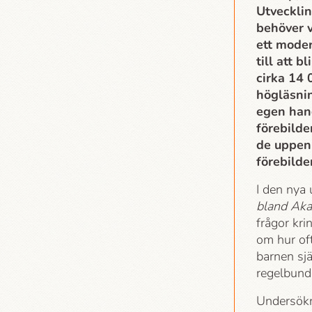
Utvecklin
behöver 
ett moder
till att 
cirka 14
högläsnin
egen han
förebilder
de uppenb
förebilder
I den nya
bland Aka
frågor kri
om hur oft
barnen sj
regelbunde
Undersökni