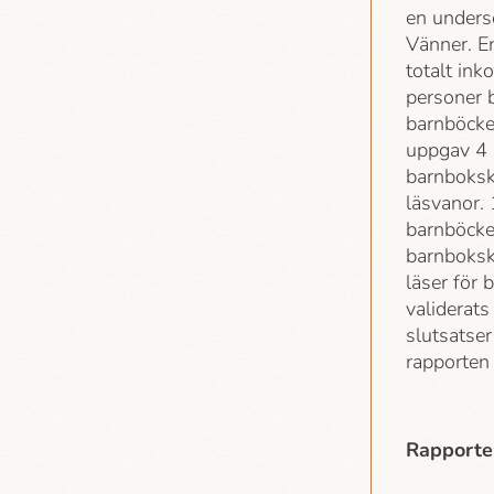
en unders
Vänner. E
totalt ink
personer 
barnböcker
uppgav 4
barnboksk
läsvanor.
barnböcke
barnboksk
läser för 
validerats
slutsatse
rapporten 
Rapporten