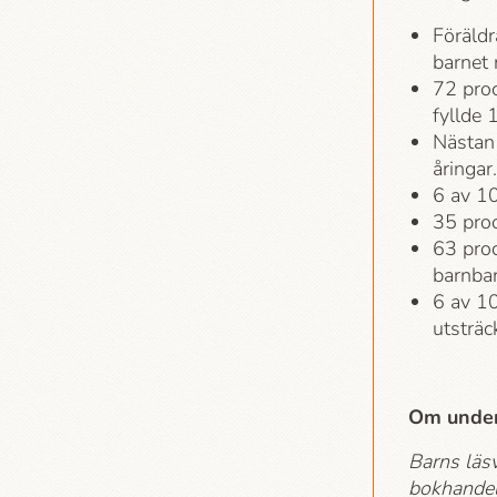
Föräldr
barnet 
72 proc
fyllde 1
Nästan 
åringar
6 av 10
35 proc
63 proc
barnbar
6 av 10
utsträc
Om unde
Barns läs
bokhandel