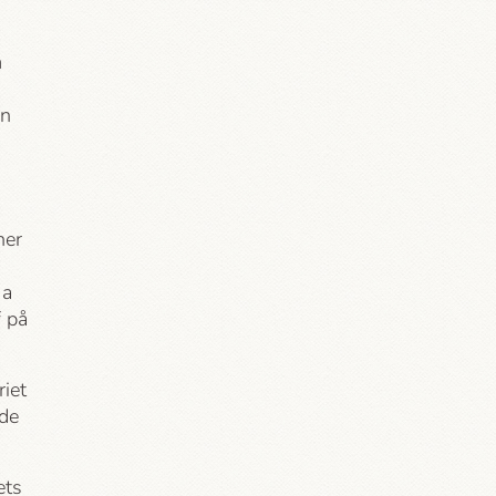
m
en
ner
 a
f på
riet
nde
ets