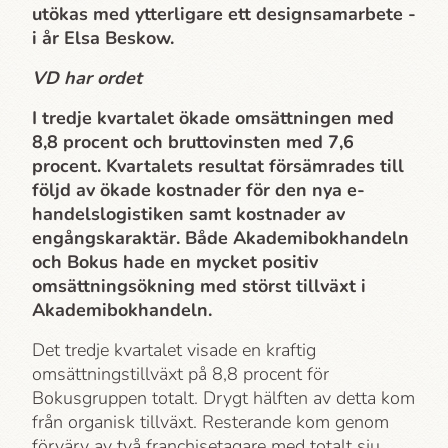
utökas med ytterligare ett designsamarbete -
i år Elsa Beskow.
VD har ordet
I tredje kvartalet ökade omsättningen med
8,8 procent och bruttovinsten med 7,6
procent. Kvartalets resultat försämrades till
följd av ökade kostnader för den nya e-
handelslogistiken samt kostnader av
engångskaraktär. Både Akademi­bokhandeln
och Bokus hade en mycket positiv
omsättningsökning med störst tillväxt i
Akademi­bokhandeln.
Det tredje kvartalet visade en kraftig
omsättningstillväxt på 8,8 procent för
Bokusgruppen totalt. Drygt hälften av detta kom
från organisk tillväxt. Resterande kom genom
förvärv
av
två franchisetagare med totalt sju