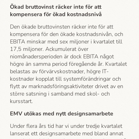
Ökad bruttovinst räcker inte för att
kompensera för ökad kostnadsnivå
Den ökade bruttovinsten räcker inte för att
kompensera för den ökade kostnadsnivån, och
EBITA minskar med sex miljoner i kvartalet till
17,5 miljoner. Ackumulerat över
niomånadersperioden är dock EBITA något
högre än samma period föregående år. Kvartalet
belastas av förvärvskostnader, högre IT-
kostnader kopplat till systemförändringar och
flytt av marknadsföringsaktiviteter drivet av en
större satsning i samband med skol- och
kursstart.
EMV utökas med nytt designsamarbete
Under flera års tid har vi under tredje kvartalet
lanserat ett designsamarbete med bland annat