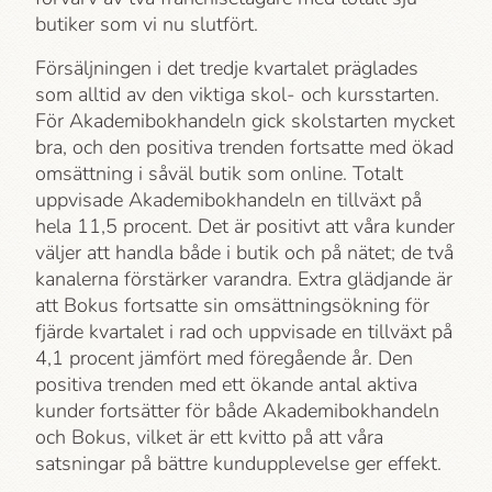
butiker som vi nu slutfört.
Försäljningen i det tredje kvartalet präglades
som alltid av den viktiga skol- och kursstarten.
För Akademi­bokhandeln gick skolstarten mycket
bra, och den positiva trenden fortsatte med ökad
omsättning i såväl butik som online. Totalt
uppvisade Akademi­bokhandeln en tillväxt på
hela 11,5 procent. Det är positivt att våra kunder
väljer att handla både i butik och på nätet; de två
kanalerna förstärker varandra. Extra glädjande är
att Bokus fortsatte sin omsättningsökning för
fjärde kvartalet i rad och uppvisade en tillväxt på
4,1 procent jämfört med föregående år. Den
positiva trenden med ett ökande antal aktiva
kunder fortsätter för både Akademi­bokhandeln
och Bokus, vilket är ett kvitto på att våra
satsningar på bättre kundupplevelse ger effekt.