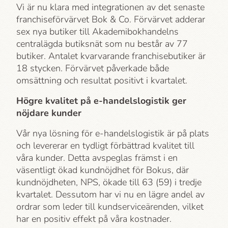
Vi är nu klara med integrationen av det senaste
franchiseförvärvet Bok & Co. Förvärvet adderar
sex nya butiker till Akademi­bokhandelns
centralägda butiksnät som nu består av 77
butiker. Antalet kvarvarande franchisebutiker är
18 stycken. Förvärvet påverkade både
omsättning och resultat positivt i kvartalet.
Högre kvalitet på e-handelslogistik ger
nöjdare kunder
Vår nya lösning för e-handelslogistik är på plats
och levererar en tydligt förbättrad kvalitet till
våra kunder. Detta avspeglas främst i en
väsentligt ökad kundnöjdhet för Bokus, där
kundnöjdheten, NPS, ökade till 63 (59) i tredje
kvartalet. Dessutom har vi nu en lägre andel av
ordrar som leder till kundserviceärenden, vilket
har en positiv effekt på våra kostnader.