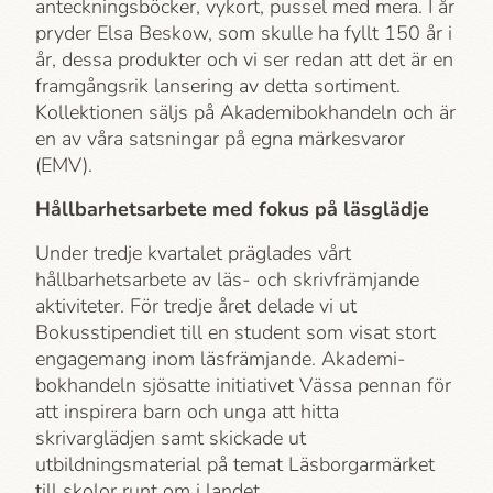
anteckningsböcker, vykort, pussel med mera. I år
pryder Elsa Beskow, som skulle ha fyllt 150 år i
år, dessa produkter och vi ser redan att det är en
framgångsrik lansering av detta sortiment.
Kollektionen säljs på Akademi­bokhandeln och är
en av våra satsningar på egna märkesvaror
(EMV).
Hållbarhets­arbete med fokus på läsglädje
Under tredje kvartalet präglades vårt
hållbarhets­arbete av läs- och skrivfrämjande
aktiviteter. För tredje året delade vi ut
Bokusstipendiet till en student som visat stort
engagemang inom läsfrämjande. Akademi­
bokhandeln sjösatte initiativet Vässa pennan för
att inspirera barn och unga att hitta
skrivarglädjen samt skickade ut
utbildningsmaterial på temat Läsborgar­märket
till skolor runt om i landet.