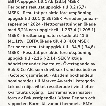
EBITA uppgick till 17,5 (23,5) MSEK ·
Periodens resultat uppgick till 0,2 (5,7)
MSEK · Resultat per aktie före utspädning
uppgick till 0,01 (0,35) SEK Perioden januari–
september 2024 · Nettoomsättningen ökade
med 5,2% och uppgick till 1 267,4 (1 205,1)
MSEK · Bruttomarginalen ökade till 41,6
(41,1)% · EBITA ökade till 4,8 (4,0) MSEK ·
Periodens resultat uppgick till -34,8 (-34,6)
MSEK · Resultat per aktie före utspädning
uppgick till -2,16 (-2,14) SEK Viktiga
händelser under kvartalet · Övertagande av
Bok & Co AB, som drivit sex franchisebutiker
i Göteborgsområdet. · Akademi­bokhandeln
nominerades till Market Awards i kategorin
Lek och nöje, vilket resulterade i vinst efter
kvartalets utgång. · Läsfrämjande insatser i
form av Bokusstipendiet, Vässa Pennan och
rapporten Barns läsvanor i hemmet. · EMV