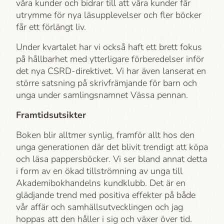
våra kunder och bidrar till att våra kunder får
utrymme för nya läsupplevelser och fler böcker
får ett förlängt liv.
Under kvartalet har vi också haft ett brett fokus
på hållbarhet med ytterligare förberedelser inför
det nya CSRD-direktivet. Vi har även lanserat en
större satsning på skrivfrämjande för barn och
unga under samlingsnamnet Vässa pennan.
Framtidsutsikter
Boken blir alltmer synlig, framför allt hos den
unga generationen där det blivit trendigt att köpa
och läsa pappersböcker. Vi ser bland annat detta
i form av en ökad tillströmning av unga till
Akademi­bokhandelns kundklubb. Det är en
glädjande trend med positiva effekter på både
vår affär och samhällsutvecklingen och jag
hoppas att den håller i sig och växer över tid.