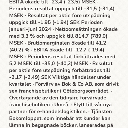
EBITA ökade till -23,4 (-23,5) MSEK ·
Periodens resultat uppgick till -31,5 (-31,4)
MSEK · Resultat per aktie före utspädning
uppgick till -1,95 (-1,94) SEK Perioden
januari–juni 2024 · Nettoomsättningen ökade
med 3,3 % och uppgick till 814,7 (789,0)
MSEK · Bruttomarginalen ökade till 41,2
(40,2) % · EBITA ökade till -12,7 (-19,4)
MSEK · Periodens resultat förbättrades med
5,2 MSEK till -35,0 (-40,2) MSEK · Resultat
per aktie före utspädning förbättrades till
-2,17 (-2,49) SEK Viktiga händelser under
kvartalet · Förvärv av Bok & Co AB, som drivit
sex franchisebutiker i Göteborgsområdet. ·
Övertagande av den tidigare förvärvade
franchisebutiken i Umeå. · Flytt till vår nya
partner för e-handelslogistiken. · Tjänsten
Bokomloppet, som innebär att kunder kan
lämna in begagnade böcker, lanserades på