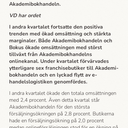
Akademi­bokhandeln.
VD har ordet
I andra kvartalet fortsatte den positiva
trenden med ökad omsättning och stärkta
marginaler. Både Akademi­bokhandeln och
Bokus ökade omsättningen med störst
tillväxt från Akademi­bokhandelns
onlinekanal. Under kvartalet förvärvades
ytterligare sex franchisebutiker till Akademi­
bokhandeln och en lyckad flytt av e-
handelslogistiken genomfördes.
I andra kvartalet ökade den totala omsättningen
med 2,4 procent. Även detta kvartal står
Akademi­bokhandeln för den största
försäljningsökningen på 2,8 procent. Butikerna
hade en försäljningsökning på 2,0 procent
medan onlineförsäljningen stod för en ökning på