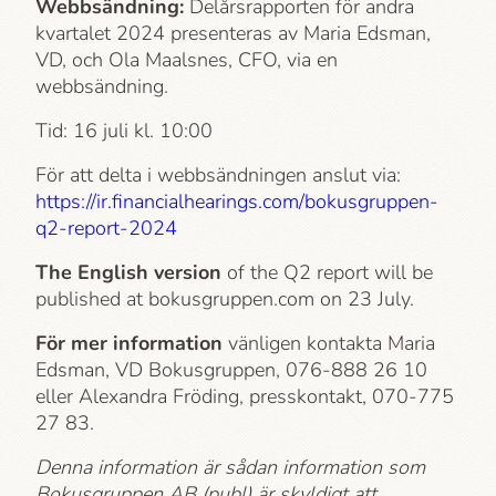
Webbsändning:
Delårsrapporten för andra
kvartalet 2024 presenteras av Maria Edsman,
VD, och Ola Maalsnes, CFO, via en
webbsändning.
Tid: 16 juli kl. 10:00
För att delta i webbsändningen anslut via:
https://ir.financialhearings.com/bokusgruppen-
q2-report-2024
The English version
of the Q2 report will be
published at bokusgruppen.com on 23 July.
För mer information
vänligen kontakta Maria
Edsman, VD Bokusgruppen, 076-888 26 10
eller Alexandra Fröding, press­kontakt, 070-775
27 83.
Denna information är sådan information som
Bokusgruppen AB (publ) är skyldigt att