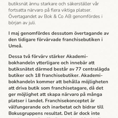
butiksnät ännu starkare och säkerställer vår
fortsatta närvaro på flera viktiga platser.
Övertagandet av Bok & Co AB genomfördes i
början av juli.
I maj genomfördes dessutom övertagande av
den tidigare förvärvade franchisebutiken i
Umeå.
Dessa två förvärv stärker Akademi­
bokhandeln ytterligare och innebär att
butiksnätet därmed består av 77 centralägda
butiker och 18 franchisebutiker. Akademi­
bokhandeln kommer att behålla möjligheten
att driva butik som franchisetagare, då det
ger möjlighet att skapa närvaro på många
platser i landet. Franchisekonceptet är
välfungerande och inarbetat och bidrar till
Bokusgruppens resultat. Det är dock inte