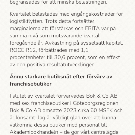
begränsades för att minska belastningen.
Kvartalet belastades med engångskostnader för
logistikflytten. Trots detta fortsätter
marginalerna att förstärkas och EBITA var på
samma nivå som motsvarande kvartal
föregående år. Avkastning på sysselsatt kapital,
ROCE R12, förbättrades med 1,1
procentenheter till 30,6 procent, som en effekt
av den positiva resultatutvecklingen.
Ännu starkare butiksnät efter förvärv av
franchisebutiker
I slutet av kvartalet förvärvades Bok & Co AB
med sex franchisebutiker i Göteborgsregionen.
Bok & Co AB omsatte 2023 cirka 60 MSEK och
är lönsamt. Jag är väldigt glad över att kunna
välkomna dessa butiker med personal till
Akademi­bokhandeln – de gör vårt centralägda