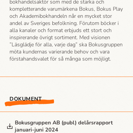
bokhandelsaktör som med de starka och
kompletterande varumärkena Bokus, Bokus Play
och Akademi­bokhandeln når en mycket stor
andel av Sveriges befolkning. Förutom böcker i
alla kanaler och format erbjuds ett stort och
inspirerande övrigt sortiment. Med visionen
”Läsglädje för alla, varje dag” ska Bokusgruppen
möta kundernas varierande behov och vara
förstahandsvalet för så många som möjligt.
DOKUMENT
Bokusgruppen AB (publ) delårsrapport
januari-juni 2024