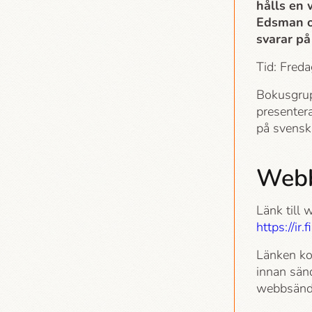
hålls en
Edsman o
svarar på
Tid: Fred
Bokusgru
presentera
på svensk
Webb
Länk till
https://i
Länken ko
innan sän
webbsändn