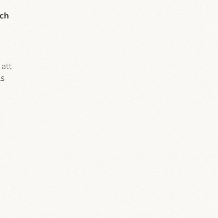
och
att
ls
.