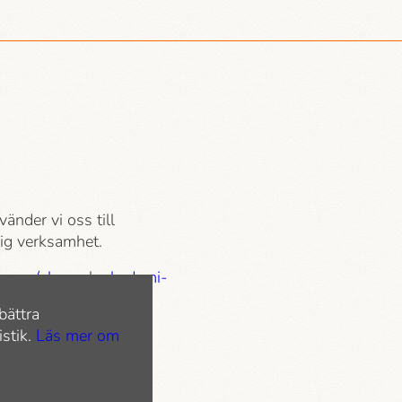
vänder vi oss till
tlig verksamhet.
.com/play
och
akademi­
bättra
istik.
Läs mer om