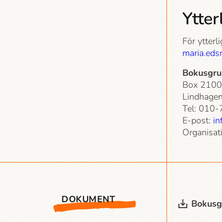
Ytter
För ytterl
maria.ed
Bokusgr
Box 2100
Lindhagen
Tel: 010
E-post:
i
Organisa
DOKUMENT
Bokusg