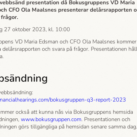
 webbsänd presentation då Bokusgruppens VD Maria
ch CFO Ola Maalsnes presenterar delårsrapporten 
 frågor.
ag 27 oktober 2023, kl. 10:00
ppens VD Maria Edsman och CFO Ola Maalsnes kommer 
 delårsrapporten och svara på frågor. Presentationen hål
a.
sändning
 webbsändning:
r.financialhearings.com/bokusgruppen-q3-report-2023
mmer också att kunna nås via Bokusgruppens hemsida
dningen,
www.bokusgruppen.com
. Presentationen och
ingen görs tillgängliga på hemsidan senare samma dag