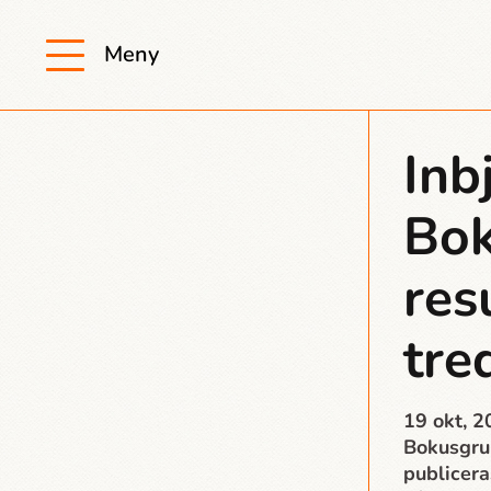
Meny
Inb
Bo
res
tre
19 okt, 
Bokusgrup
publicera