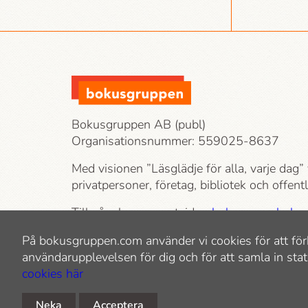
Bokusgruppen AB (publ)
Organisationsnummer: 559025-8637
Med visionen ”Läsglädje för alla, varje dag” 
privatpersoner, företag, bibliotek och offen
Till våra konsumentsidor:
bokus.com
,
bokus
bokhandeln.se
På bokusgruppen.com använder vi cookies för att för
användarupplevelsen för dig och för att samla in stat
cookies här
Neka
Acceptera