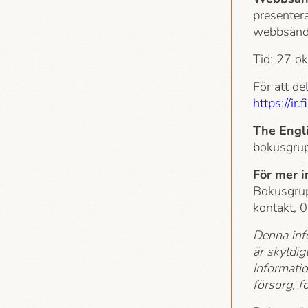
presenter
webbsänd
Tid: 27 ok
För att de
https://i
The Engl
bokusgru
För mer 
Bokusgrup
kontakt, 
Denna inf
är skyldig
Informati
försorg, 