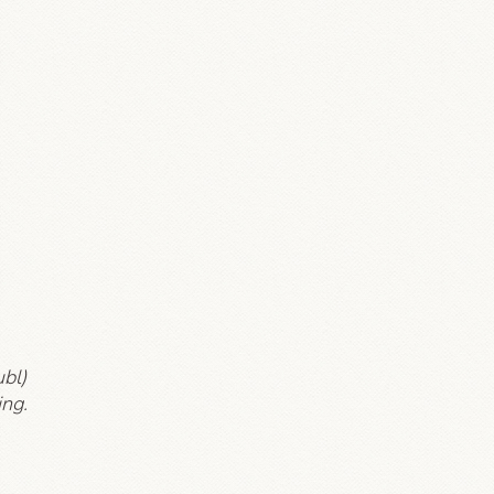
bl)
ing.