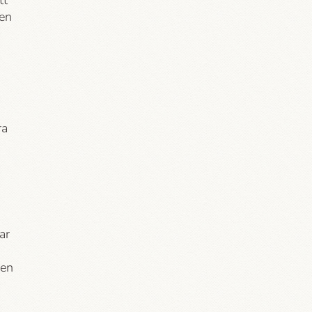
tt
 en
ra
ar
 en