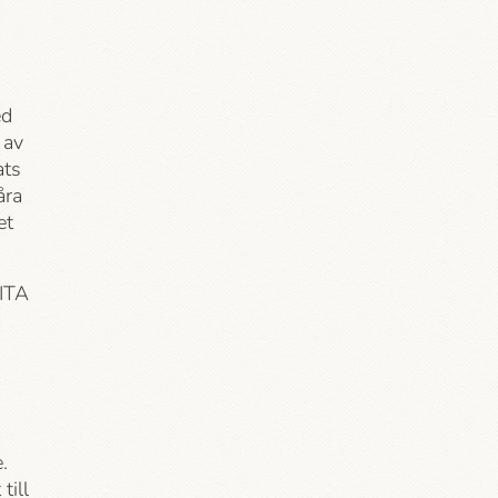
ed
 av
ats
åra
et
BITA
.
till