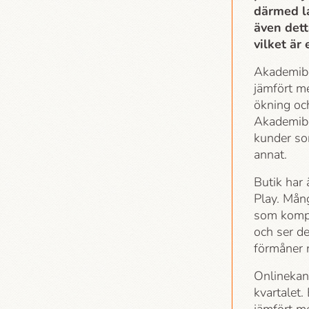
därmed l
även dett
vilket är
Akademi­b
jämfört me
ökning och
Akademi­b
kunder som
annat.
Butik har 
Play. Mån
som kompl
och ser d
förmåner 
Onlinekan
kvartalet