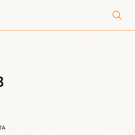
3
1
ITA