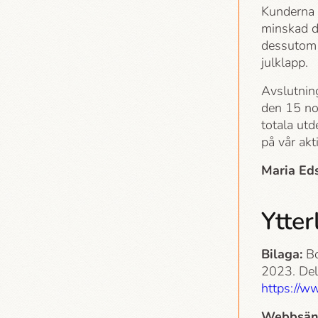
Kunderna h
minskad di
dessutom e
julklapp.
Avslutning
den 15 nov
totala utd
på vår akt
Maria Ed
Ytter
Bilaga:
Bo
2023. Delå
https://w
Webbsän