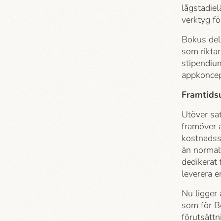
lågstadiel
verktyg fö
Bokus dela
som riktar
stipendiu
appkoncep
Framtidsu
Utöver sat
framöver a
kostnadssi
än normalt
dedikerat 
leverera e
Nu ligger a
som för Bo
förutsättn