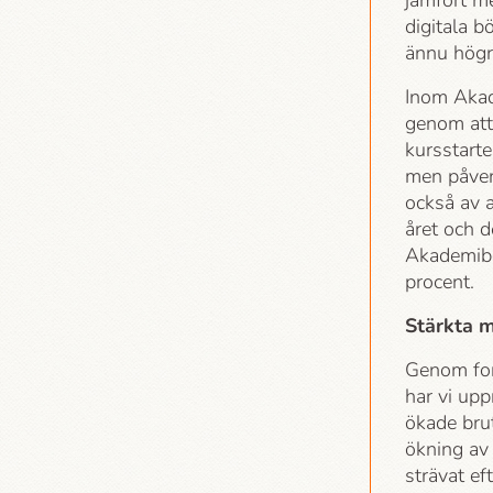
jämfört m
digitala 
ännu högr
Inom Akade
genom att 
kursstarte
men påver
också av a
året och d
Akademi­b
procent.
Stärkta 
Genom for
har vi upp
ökade bru
ökning av
strävat ef