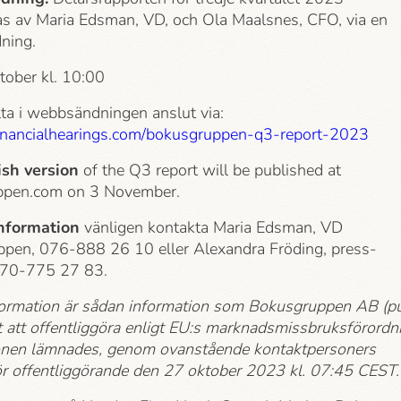
as av Maria Edsman, VD, och Ola Maalsnes, CFO, via en
ning.
tober kl. 10:00
lta i webbsändningen anslut via:
r.financialhearings.com/bokusgruppen-q3-report-2023
ish version
of the Q3 report will be published at
ppen.com on 3 November.
information
vänligen kontakta Maria Edsman, VD
pen, 076-888 26 10 eller Alexandra Fröding, press­
070-775 27 83.
ormation är sådan information som Bokusgruppen AB (pu
t att offentliggöra enligt EU:s marknadsmissbruksförordn
onen lämnades, genom ovanstående kontaktpersoners
för offentliggörande den 27 oktober 2023 kl. 07:45 CEST.