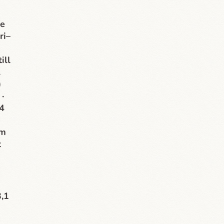
re
ri–
ill
.
)
·
14
om
t
3,1