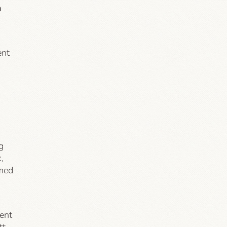
n
ent
g
,
 med
ent