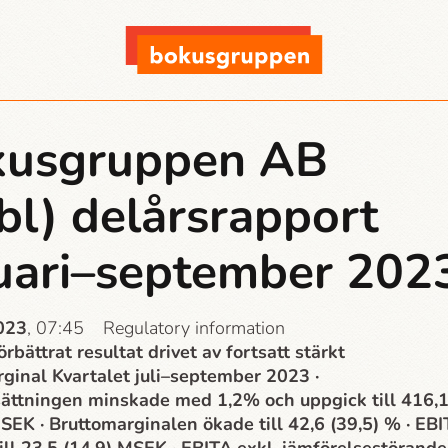
kusgruppen AB
bl) delårsrapport
uari–september 202
2023
, 07:45
Regulatory information
örbättrat resultat drivet av fortsatt stärkt
ginal Kvartalet juli–september 2023 ·
ättningen minskade med 1,2% och uppgick till 416,
SEK · Bruttomarginalen ökade till 42,6 (39,5) % · EB