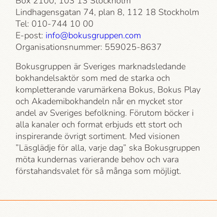
Box 2100, 103 13 Stockholm
Lindhagensgatan 74, plan 8, 112 18 Stockholm
Tel: 010-744 10 00
E-post:
info@bokusgruppen.com
Organisationsnummer: 559025-8637
Bokusgruppen är Sveriges marknadsledande
bokhandelsaktör som med de starka och
kompletterande varumärkena Bokus, Bokus Play
och Akademi­bokhandeln når en mycket stor
andel av Sveriges befolkning. Förutom böcker i
alla kanaler och format erbjuds ett stort och
inspirerande övrigt sortiment. Med visionen
”Läsglädje för alla, varje dag” ska Bokusgruppen
möta kundernas varierande behov och vara
förstahandsvalet för så många som möjligt.