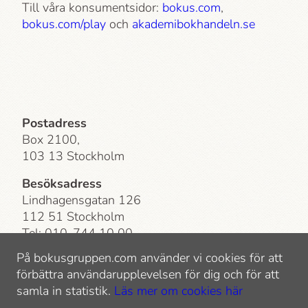
Till våra konsumentsidor:
bokus.com
,
bokus.com/play
och
akademi­bokhandeln.se
Postadress
Box 2100,
103 13 Stockholm
Besöksadress
Lindhagensgatan 126
112 51 Stockholm
Tel: 010-744 10 00
E-post:
info@bokusgruppen.com
På bokusgruppen.com använder vi cookies för att
Kundservice
förbättra användarupplevelsen för dig och för att
E-post:
Bokus
och
Akademi­bokhandeln
samla in statistik.
Läs mer om cookies här
FAQ:
Bokus
och
Akademi­bokhandeln