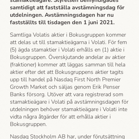
stamaktieägare. Styrelsen bemyndigades
samtidigt att fastställa avstämningsdag för
utdelningen. Avstämningsdagen har nu
fastställts till tisdagen den 1 juni 2021.
Samtliga Volatis aktier i Bokusgruppen kommer
att delas ut till stamaktieägarna i Volati. För fem
(5) ägda stamaktier i Volati erhålls en (1) aktie i
Bokusgruppen. Överskjutande andelar av aktier
(fraktioner) kommer att läggas samman till hela
aktier efter det att Bokusgruppens aktier tagits
upp till handel på Nasdaq First North Premier
Growth Market och säljas genom Erik Penser
Banks försorg. Utöver att vara registrerad som
stamaktieägare i Volati på avstämningsdagen för
utdelningen behöver stamaktieägare i Volati inte
vidta några åtgärder för att erhålla aktier i
Bokusgruppen.
Nasdaq Stockholm AB har, under förutsättning