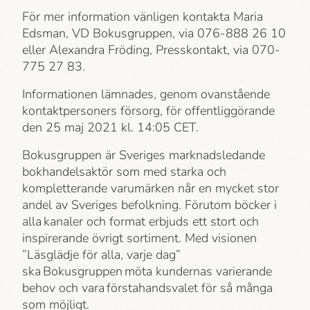
För mer information vänligen kontakta Maria
Edsman, VD Bokusgruppen, via 076-888 26 10
eller Alexandra Fröding, Press­kontakt, via 070-
775 27 83.
Informationen lämnades, genom ovanstående
kontaktpersoners försorg, för offentliggörande
den 25 maj 2021 kl. 14:05 CET.
Bokusgruppen ä
r Sveriges marknadsledande
bokhandelsakt
ö
r som med starka och
kompletterande varum
ä
rken n
å
r en mycket stor
andel av Sveriges befolkning. F
ö
rutom b
ö
cker i
alla
kanaler och format erbjuds ett stort och
inspirerande
ö
vrigt sortiment. Med visionen
”Läsglädje för alla, varje dag”
ska
Bokusgruppen
m
ö
ta kundernas varierande
behov och vara
f
ö
rstahandsvalet f
ö
r s
å
m
å
nga
som m
ö
jligt.