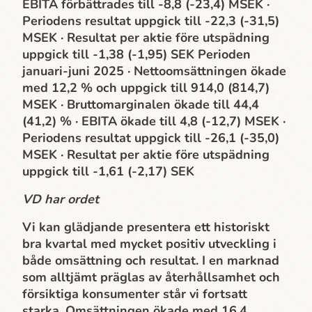
EBITA förbättrades till -8,8 (-23,4) MSEK ·
Periodens resultat uppgick till -22,3 (-31,5)
MSEK · Resultat per aktie före utspädning
uppgick till -1,38 (-1,95) SEK Perioden
januari-juni 2025 · Nettoomsättningen ökade
med 12,2 % och uppgick till 914,0 (814,7)
MSEK · Bruttomarginalen ökade till 44,4
(41,2) % · EBITA ökade till 4,8 (-12,7) MSEK ·
Periodens resultat uppgick till -26,1 (-35,0)
MSEK · Resultat per aktie före utspädning
uppgick till -1,61 (-2,17) SEK
VD har ordet
Vi kan glädjande presentera ett historiskt
bra kvartal med mycket positiv utveckling i
både omsättning och resultat. I en marknad
som alltjämt präglas av återhållsamhet och
försiktiga konsumenter står vi fortsatt
starka. Omsättningen ökade med 16,4