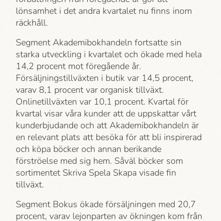
lönsamhet i det andra kvartalet nu finns inom
räckhåll.
Segment Akademi­bokhandeln fortsatte sin
starka utveckling i kvartalet och ökade med hela
14,2 procent mot föregående år.
Försäljningstillväxten i butik var 14,5 procent,
varav 8,1 procent var organisk tillväxt.
Onlinetillväxten var 10,1 procent. Kvartal för
kvartal visar våra kunder att de uppskattar vårt
kunderbjudande och att Akademi­bokhandeln är
en relevant plats att besöka för att bli inspirerad
och köpa böcker och annan berikande
förströelse med sig hem. Såväl böcker som
sortimentet Skriva Spela Skapa visade fin
tillväxt.
Segment Bokus ökade försäljningen med 20,7
procent, varav lejonparten av ökningen kom från