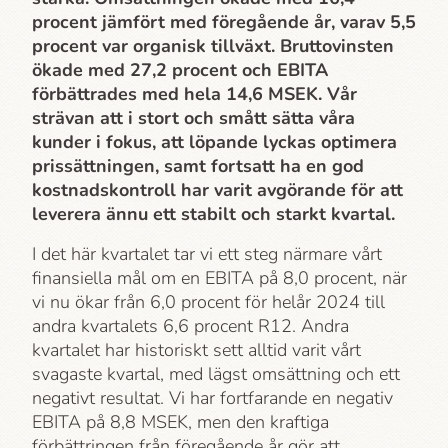
procent jämfört med föregående år, varav 5,5
procent var organisk tillväxt. Bruttovinsten
ökade med 27,2 procent och EBITA
förbättrades med hela 14,6 MSEK. Vår
strävan att i stort och smått sätta våra
kunder i fokus, att löpande lyckas optimera
prissättningen, samt fortsatt ha en god
kostnadskontroll har varit avgörande för att
leverera ännu ett stabilt och starkt kvartal.
I det här kvartalet tar vi ett steg närmare vårt
finansiella mål om en EBITA på 8,0 procent, när
vi nu ökar från 6,0 procent för helår 2024 till
andra kvartalets 6,6 procent R12. Andra
kvartalet har historiskt sett alltid varit vårt
svagaste kvartal, med lägst omsättning och ett
negativt resultat. Vi har fortfarande en negativ
EBITA på 8,8 MSEK, men den kraftiga
förbättringen från föregående år gör att