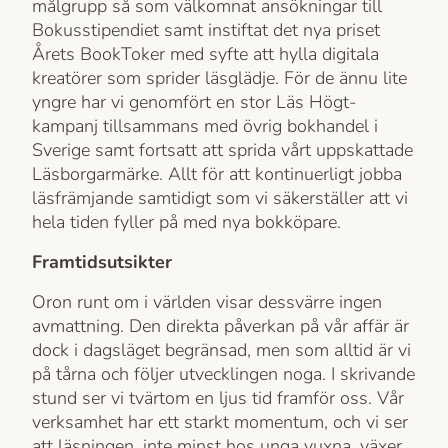
målgrupp så som välkomnat ansökningar till
Bokusstipendiet samt instiftat det nya priset
Årets BookToker med syfte att hylla digitala
kreatörer som sprider läsglädje. För de ännu lite
yngre har vi genomfört en stor Läs Högt-
kampanj tillsammans med övrig bokhandel i
Sverige samt fortsatt att sprida vårt uppskattade
Läsborgar­märke. Allt för att kontinuerligt jobba
läsfrämjande samtidigt som vi säkerställer att vi
hela tiden fyller på med nya bokköpare.
Framtidsutsikter
Oron runt om i världen visar dessvärre ingen
avmattning. Den direkta påverkan på vår affär är
dock i dagsläget begränsad, men som alltid är vi
på tårna och följer utvecklingen noga. I skrivande
stund ser vi tvärtom en ljus tid framför oss. Vår
verksamhet har ett starkt momentum, och vi ser
att läsningen, inte minst hos unga vuxna, växer.