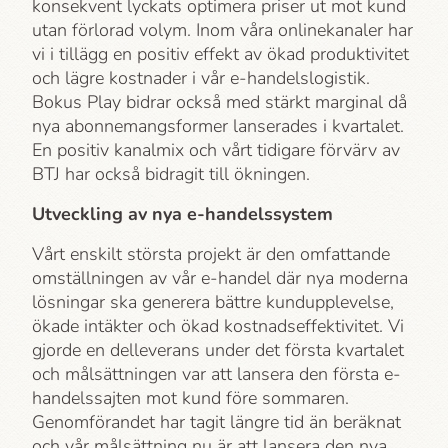
konsekvent lyckats optimera priser ut mot kund
utan förlorad volym. Inom våra onlinekanaler har
vi i tillägg en positiv effekt av ökad produktivitet
och lägre kostnader i vår e-handelslogistik.
Bokus Play bidrar också med stärkt marginal då
nya abonnemangsformer lanserades i kvartalet.
En positiv kanalmix och vårt tidigare förvärv av
BTJ har också bidragit till ökningen.
Utveckling av nya e-handelssystem
Vårt enskilt största projekt är den omfattande
omställningen av vår e-handel där nya moderna
lösningar ska generera bättre kundupplevelse,
ökade intäkter och ökad kostnadseffektivitet. Vi
gjorde en delleverans under det första kvartalet
och målsättningen var att lansera den första e-
handelssajten mot kund före sommaren.
Genomförandet har tagit längre tid än beräknat
och vår målsättning nu är att lansera den nya