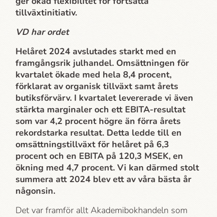
ger ökad flexibilitet för fortsatta
tillväxtinitiativ.
VD har ordet
Helåret 2024 avslutades starkt med en
framgångsrik julhandel. Omsättningen för
kvartalet ökade med hela 8,4 procent,
förklarat av organisk tillväxt samt årets
butiksförvärv. I kvartalet levererade vi även
stärkta marginaler och ett EBITA-resultat
som var 4,2 procent högre än förra årets
rekordstarka resultat. Detta ledde till en
omsättningstillväxt för helåret på 6,3
procent och en EBITA på 120,3 MSEK, en
ökning med 4,7 procent. Vi kan därmed stolt
summera att 2024 blev ett av våra bästa år
någonsin.
Det var framför allt Akademi­bokhandeln som