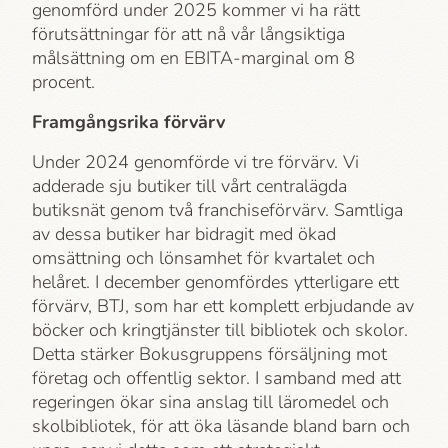
genomförd under 2025 kommer vi ha rätt
förutsättningar för att nå vår långsiktiga
målsättning om en EBITA-marginal om 8
procent.
Framgångsrika förvärv
Under 2024 genomförde vi tre förvärv. Vi
adderade sju butiker till vårt centralägda
butiksnät genom två franchiseförvärv. Samtliga
av dessa butiker har bidragit med ökad
omsättning och lönsamhet för kvartalet och
helåret. I december genomfördes ytterligare ett
förvärv, BTJ, som har ett komplett erbjudande av
böcker och kringtjänster till bibliotek och skolor.
Detta stärker Bokusgruppens försäljning mot
företag och offentlig sektor. I samband med att
regeringen ökar sina anslag till läromedel och
skolbibliotek, för att öka läsande bland barn och