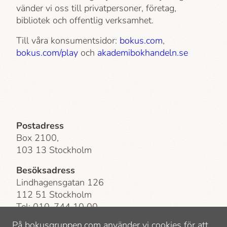
vänder vi oss till privatpersoner, företag,
bibliotek och offentlig verksamhet.
Till våra konsumentsidor:
bokus.com
,
bokus.com/play
och
akademi­bokhandeln.se
Postadress
Box 2100,
103 13 Stockholm
Besöksadress
Lindhagensgatan 126
112 51 Stockholm
Tel: 010-744 10 00
E-post:
info@bokusgruppen.com
På bokusgruppen.com använder vi cookies för att