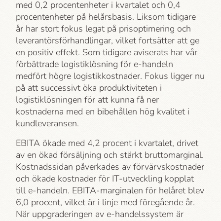
med 0,2 procentenheter i kvartalet och 0,4
procentenheter på helårsbasis. Liksom tidigare
år har stort fokus legat på prisoptimering och
leverantörsförhandlingar, vilket fortsätter att ge
en positiv effekt. Som tidigare aviserats har vår
förbättrade logistiklösning för e-handeln
medfört högre logistikkostnader. Fokus ligger nu
på att successivt öka produktiviteten i
logistiklösningen för att kunna få ner
kostnaderna med en bibehållen hög kvalitet i
kundleveransen.
EBITA ökade med 4,2 procent i kvartalet, drivet
av en ökad försäljning och stärkt bruttomarginal.
Kostnadssidan påverkades av förvärvskostnader
och ökade kostnader för IT-utveckling kopplat
till e-handeln. EBITA-marginalen för helåret blev
6,0 procent, vilket är i linje med föregående år.
När uppgraderingen av e-handelssystem är