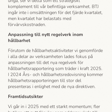
unga, ser vi detta som ett strategiskt
komplement till vår befintliga verksamhet.
BTJ
ingår inte i omsättningen för det fjärde kvartalet,
men kvartalet har belastats med
förvärvskostnaden.
Anpassning till nytt regelverk inom
hållbarhet
Förutom de hållbarhets­aktiviteter vi genomförde
i alla delar av verksamheten lades fokus på
anpassningen till det nya regelverk för
hållbarhets­rapportering som träder i kraft 2025.
I 2024 Års- och hållbarhets­redovisning kommer
hållbarhets­rapporteringen till stor del
presenteras i enlighet med de nya direktiven.
Framtidsutsikter
Vi går in i 2025 med ett starkt momentum; fler