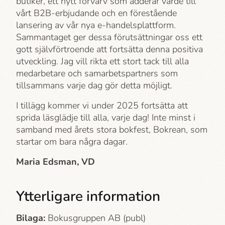
butiker, ett nytt förvärv som adderar värde till
vårt B2B-erbjudande och en förestående
lansering av vår nya e-handelsplattform.
Sammantaget ger dessa förutsättningar oss ett
gott självförtroende att fortsätta denna positiva
utveckling. Jag vill rikta ett stort tack till alla
medarbetare och samarbetspartners som
tillsammans varje dag gör detta möjligt.
I tillägg kommer vi under 2025 fortsätta att
sprida läsglädje till alla, varje dag! Inte minst i
samband med årets stora bokfest, Bokrean, som
startar om bara några dagar.
Maria Edsman, VD
Ytterligare information
Bilaga:
Bokusgruppen AB (publ)