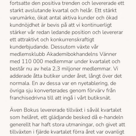
fortsatte den positiva trenden och levererade ett
starkt avslutande kvartal och helår. Ett stärkt
varumärke, ökat antal aktiva kunder och ökad
kundnöjdhet är bevis på att vi kontinuerligt
stärker vår redan ledande position och levererar
ett attraktivt och konkurrenskraftigt
kunderbjudande. Dessutom växte vår
medlemsklubb Akademi­bokhandelns Vänner
med 110 000 medlemmar under kvartalet och
består nu av hela 2,3 miljoner medlemmar. Vi
adderade åtta butiker under året, långt över det
normala. En av dessa var en nyetablering, de
övriga sju konverterades genom förvärv från
franchisedrivna till att ingå i vårt butiksnät.
Även Bokus levererade tillväxt i såväl kvartalet
som helåret, ett glädjande besked då e-handeln
generellt har haft stora utmaningar, och givet att
tillväxten i fjärde kvartalet förra året var ovanligt