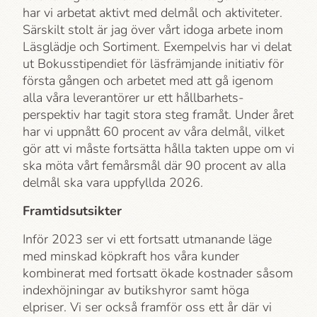
har vi arbetat aktivt med delmål och aktiviteter.
Särskilt stolt är jag över vårt idoga arbete inom
Läsglädje och Sortiment. Exempelvis har vi delat
ut Bokusstipendiet för läsfrämjande initiativ för
första gången och arbetet med att gå igenom
alla våra leverantörer ur ett hållbarhets­
perspektiv har tagit stora steg framåt. Under året
har vi uppnått 60 procent av våra delmål, vilket
gör att vi måste fortsätta hålla takten uppe om vi
ska möta vårt femårsmål där 90 procent av alla
delmål ska vara uppfyllda 2026.
Framtidsutsikter
Inför 2023 ser vi ett fortsatt utmanande läge
med minskad köpkraft hos våra kunder
kombinerat med fortsatt ökade kostnader såsom
indexhöjningar av butikshyror samt höga
elpriser. Vi ser också framför oss ett år där vi