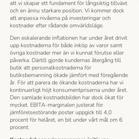
att vi skapar ett fundament för långsiktig tillväxt
och en ännu starkare position. Vi kommer dock
att anpassa nivåerna på investeringar och
kostnader efter rådande omvärldsläge.
Den eskalerande inflationen har under året drivit
upp kostnaderna för både inköp av varor samt
övriga kostnader mer än vi kunnat förutse eller
påverka. Därtill gjorde kundernas återgång till
butik att personalkostnaderna för
butiksbemanning ökade jämfört med föregående
år. För att parera de ökande kostnaderna har vi
kontinuerligt höjt konsumentpriserna under året.
Den samlade kostnadsbilden har dock ökat för
mycket. EBITA-marginalen justerat för
jämförelsestörande poster uppgick till 4,0
procent för helåret, en bit under vårt mål om 6
procent.