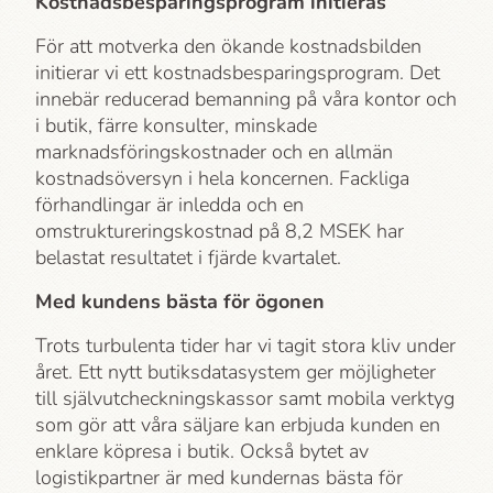
Kostnadsbesparingsprogram initieras
För att motverka den ökande kostnadsbilden
initierar vi ett kostnadsbesparingsprogram. Det
innebär reducerad bemanning på våra kontor och
i butik, färre konsulter, minskade
marknadsföringskostnader och en allmän
kostnadsöversyn i hela koncernen. Fackliga
förhandlingar är inledda och en
omstruktureringskostnad på 8,2 MSEK har
belastat resultatet i fjärde kvartalet.
Med kundens bästa för ögonen
Trots turbulenta tider har vi tagit stora kliv under
året. Ett nytt butiksdatasystem ger möjligheter
till självutcheckningskassor samt mobila verktyg
som gör att våra säljare kan erbjuda kunden en
enklare köpresa i butik. Också bytet av
logistikpartner är med kundernas bästa för