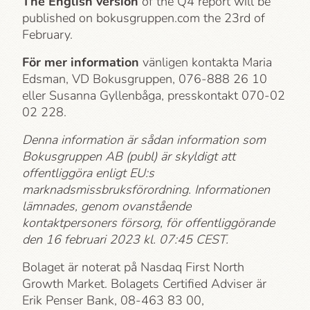
The English version
of the Q4 report will be
published on bokusgruppen.com the 23rd of
February.
För mer information
vänligen kontakta Maria
Edsman, VD Bokusgruppen, 076-888 26 10
eller Susanna Gyllenbåga, press­kontakt 070-02
02 228.
Denna information är sådan information som
Bokusgruppen AB (publ) är skyldigt att
offentliggöra enligt EU:s
marknadsmissbruksförordning. Informationen
lämnades, genom ovanstående
kontaktpersoners försorg, för offentliggörande
den 16 februari 2023 kl. 07:45 CEST.
Bolaget är noterat på Nasdaq First North
Growth Market. Bolagets Certified Adviser är
Erik Penser Bank, 08-463 83 00,