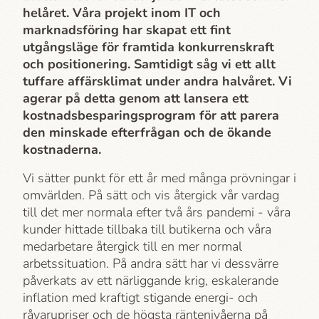
helåret. Våra projekt inom IT och
marknadsföring har skapat ett fint
utgångsläge för framtida konkurrenskraft
och positionering. Samtidigt såg vi ett allt
tuffare affärsklimat under andra halvåret. Vi
agerar på detta genom att lansera ett
kostnadsbesparingsprogram för att parera
den minskade efterfrågan och de ökande
kostnaderna.
Vi sätter punkt för ett år med många prövningar i
omvärlden. På sätt och vis återgick vår vardag
till det mer normala efter två års pandemi - våra
kunder hittade tillbaka till butikerna och våra
medarbetare återgick till en mer normal
arbetssituation. På andra sätt har vi dessvärre
påverkats av ett närliggande krig, eskalerande
inflation med kraftigt stigande energi- och
råvarupriser och de högsta räntenivåerna på