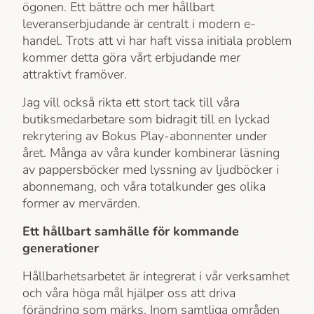
ögonen. Ett bättre och mer hållbart
leveranserbjudande är centralt i modern e-
handel. Trots att vi har haft vissa initiala problem
kommer detta göra vårt erbjudande mer
attraktivt framöver.
Jag vill också rikta ett stort tack till våra
butiksmedarbetare som bidragit till en lyckad
rekrytering av Bokus Play-abonnenter under
året. Många av våra kunder kombinerar läsning
av pappersböcker med lyssning av ljudböcker i
abonnemang, och våra totalkunder ges olika
former av mervärden.
Ett hållbart samhälle för kommande
generationer
Hållbarhets­arbetet är integrerat i vår verksamhet
och våra höga mål hjälper oss att driva
förändring som märks. Inom samtliga områden