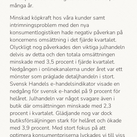
många år.
Minskad köpkraft hos våra kunder samt
intrimningsproblem med den nya
konsumentlogistiken hade negativ påverkan på
koncernens omsättning i det fjärde kvartalet.
Olyckligt nog påverkades den viktiga julhandeln
delvis av detta och den totala omsättningen
minskade med 3,5 procent i fjärde kvartalet.
Nedgången i onlinekanalerna under året var ett
mönster som präglade detaljhandeln i stort.
Svensk Handels e-handelsindikator visade en
nedgång för svensk e-handel på 9 procent för
helåret. Julhandeln var något svagare även i
butik där omsättningen minskade med 2,3
procent i kvartalet. Glädjande nog var dock
butiksförsäljningen stark för helåret och ökade
med 3,9 procent. Med stort fokus på att
optimera konsumentpriserna lyckades vi till viss