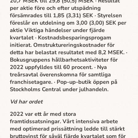
20,7 MSEK till 29,8 (50,5) MSEK · Resultat
per aktie före och efter utspädning
försämrades till 1,85 (3,31) SEK · Styrelsen
föreslår en utdelning om 3,00 (3,00) SEK per
aktie Viktiga händelser under fjärde
kvartalet · Kostnadsbesparingsprogam
initierat. Omstruktureringskostnader för
detta har belastat resultatet med 8,2 MSEK. ·
Bokusgruppens hållbarhets­aktiviteter för
2022 uppfylldes till 60 procent. · Nya
treårsavtal överenskomna för samtliga
franchisetagare. · Pop-up-butik öppen på
Stockholms Central under julhandeln.
Vd har ordet
2022 var ett år med stora
framtidssatsningar. Vårt intensiva arbete
med optimerad prissättning ledde till stärkt
bruttovinst för såväl fjärde kvartalet som för