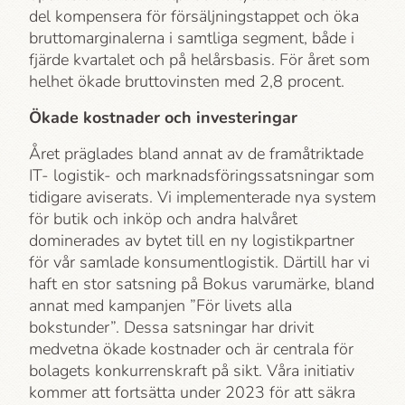
del kompensera för försäljningstappet och öka
bruttomarginalerna i samtliga segment, både i
fjärde kvartalet och på helårsbasis. För året som
helhet ökade bruttovinsten med 2,8 procent.
Ökade kostnader och investeringar
Året präglades bland annat av de framåtriktade
IT- logistik- och marknadsföringssatsningar som
tidigare aviserats. Vi implementerade nya system
för butik och inköp och andra halvåret
dominerades av bytet till en ny logistikpartner
för vår samlade konsumentlogistik. Därtill har vi
haft en stor satsning på Bokus varumärke, bland
annat med kampanjen ”För livets alla
bokstunder”. Dessa satsningar har drivit
medvetna ökade kostnader och är centrala för
bolagets konkurrenskraft på sikt. Våra initiativ
kommer att fortsätta under 2023 för att säkra