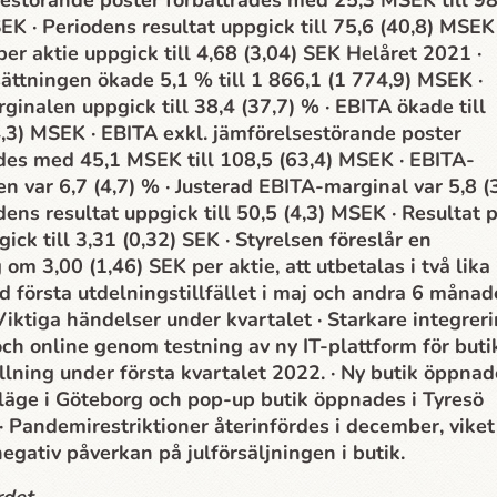
estörande poster förbättrades med 25,3 MSEK till 98
EK · Periodens resultat uppgick till 75,6 (40,8) MSEK 
per aktie uppgick till 4,68 (3,04) SEK Helåret 2021 ·
ttningen ökade 5,1 % till 1 866,1 (1 774,9) MSEK ·
ginalen uppgick till 38,4 (37,7) % · EBITA ökade till
,3) MSEK · EBITA exkl. jämförelsestörande poster
des med 45,1 MSEK till 108,5 (63,4) MSEK · EBITA-
n var 6,7 (4,7) % · Justerad EBITA-marginal var 5,8 (3
dens resultat uppgick till 50,5 (4,3) MSEK · Resultat 
gick till 3,31 (0,32) SEK · Styrelsen föreslår en
 om 3,00 (1,46) SEK per aktie, att utbetalas i två lika
d första utdelningstillfället i maj och andra 6 månad
Viktiga händelser under kvartalet · Starkare integrer
och online genom testning av ny IT-plattform för buti
llning under första kvartalet 2022. · Ny butik öppnad
läge i Göteborg och pop-up butik öppnades i Tyresö
· Pandemirestriktioner återinfördes i december, viket
 negativ påverkan på julförsäljningen i butik.