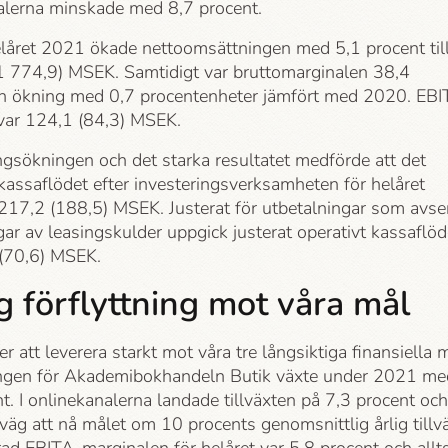
alerna minskade med 8,7 procent.
helåret 2021 ökade nettoomsättningen med 5,1 procent til
1 774,9) MSEK. Samtidigt var bruttomarginalen 38,4
en ökning med 0,7 procentenheter jämfört med 2020. EB
var 124,1 (84,3) MSEK.
gsökningen och det starka resultatet medförde att det
kassaflödet efter investeringsverksamheten för helåret
 217,2 (188,5) MSEK. Justerat för utbetalningar som avse
ar av leasingskulder uppgick justerat operativt kassaflö
 (70,6) MSEK.
g förflyttning mot våra mål
ter att leverera starkt mot våra tre långsiktiga finansiella m
gen för Akademi­bokhandeln Butik växte under 2021 me
t. I onlinekanalerna landade tillväxten på 7,3 procent och
väg att nå målet om 10 procents genomsnittlig årlig tillvä