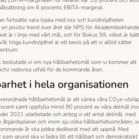
ad EBITA-marginalen för helåret var 5,8 procent och allt
målsättning om 6 procents EBITA-marginal.
er fortsatte vara lojala med oss och kundnöjdheten
 en positiv trend över året där NPS för Akademi­bokhande
lket är i linje med vårt mål, och för Bokus 59, vilket är bät
Vår höga kundnöjdhet är ett bevis på att vi alltid sätter
centrum.
t beslutade vi om nya hållbarhets­mål som vi kommer att
ochz redovisa utfall för de kommande åren.
arhet i hela organisationen
verordnade hållbarhets­mål är att sänka våra CO
e-utslä
2
ocent samt uppfylla minst 90 procent av våra delmål in
nder 2021 utarbetade och antog vi ett antal delmål, med
e åtgärdsplaner och inom sju olika hållbarhets­områden, 
kommande år ska jobba dedikerat med att uppnå. Med
som grund ska vi bidra till ett hållbart och demokratiskt