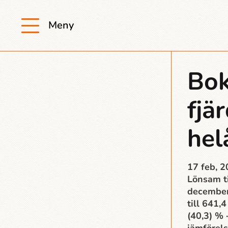
Meny
Bok
fjä
hel
17 feb, 
Lönsam ti
december
till 641,
(40,3) % 