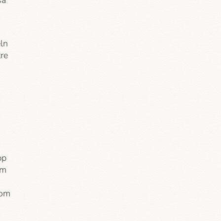
så
ln
tre
pp
om
som