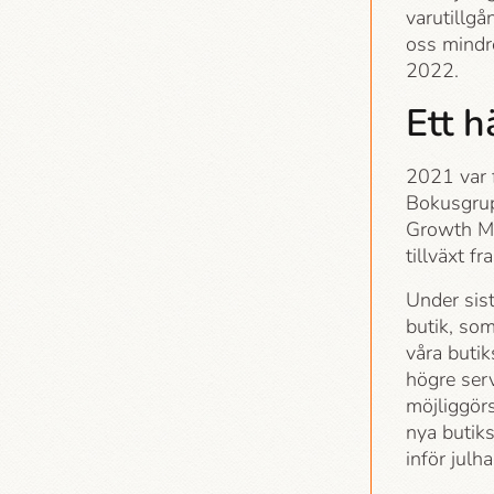
varutillgå
oss mindre
2022.
Ett h
2021 var f
Bokusgrup
Growth Mar
tillväxt f
Under sist
butik, som
våra butik
högre serv
möjliggörs
nya butik
inför jul