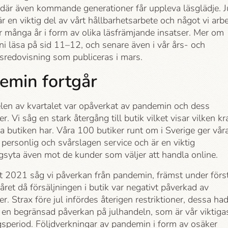
 där även kommande generationer får uppleva läsglädje. J
är en viktig del av vårt hållbarhets­arbete och något vi arb
 många år i form av olika läsfrämjande insatser. Mer om
ni läsa på sid 11–12, och senare även i vår års- och
s­redovisning som publiceras i mars.
emin fortgår
elen av kvartalet var opåverkat av pandemin och dess
er. Vi såg en stark återgång till butik vilket visar vilken kr
a butiken har. Våra 100 butiker runt om i Sverige ger vår
personlig och svårslagen service och är en viktig
gsyta även mot de kunder som väljer att handla online.
et 2021 såg vi påverkan från pandemin, främst under förs
året då försäljningen i butik var negativt påverkad av
ner. Strax före jul infördes återigen restriktioner, dessa ha
s en begränsad påverkan på julhandeln, som är vår viktiga
gsperiod. Följdverkningar av pandemin i form av osäker