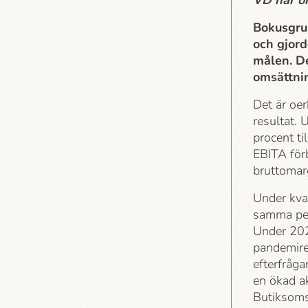
VD har o
Bokusgrup
och gjord
målen. De
omsättnin
Det är oer
resultat.
procent t
EBITA för
bruttomarg
Under kva
samma per
Under 202
pandemires
efterfråga
en ökad ak
Butiksoms