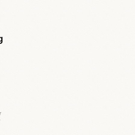
g
r
y