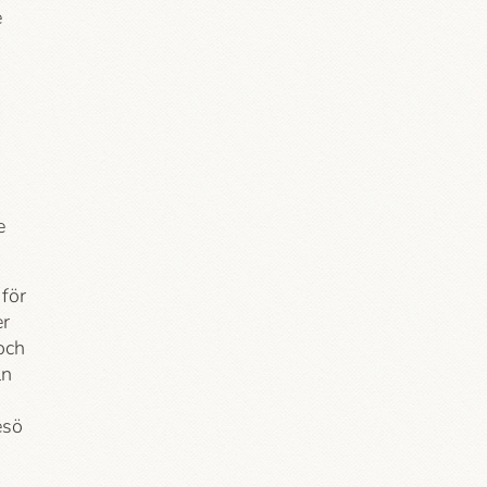
e
e
 för
er
och
ln
esö