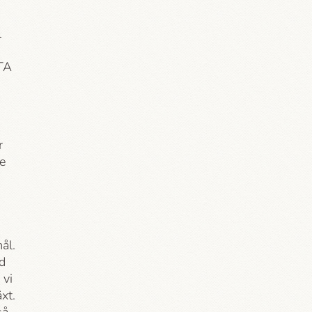
l
ITA
r
de
ål.
d
 vi
xt.