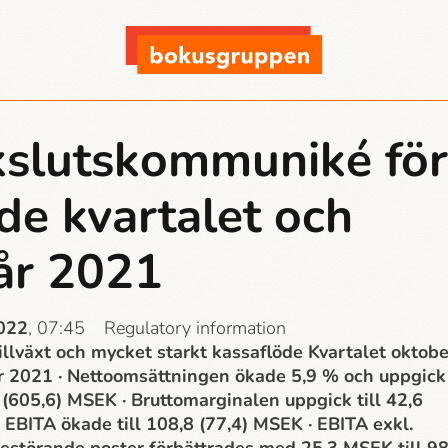
slutskommuniké för
rde kvartalet och
år 2021
2022
, 07:45
Regulatory information
llväxt och mycket starkt kassaflöde Kvartalet oktobe
 2021 · Nettoomsättningen ökade 5,9 % och uppgick
4 (605,6) MSEK · Bruttomarginalen uppgick till 42,6
· EBITA ökade till 108,8 (77,4) MSEK · EBITA exkl.