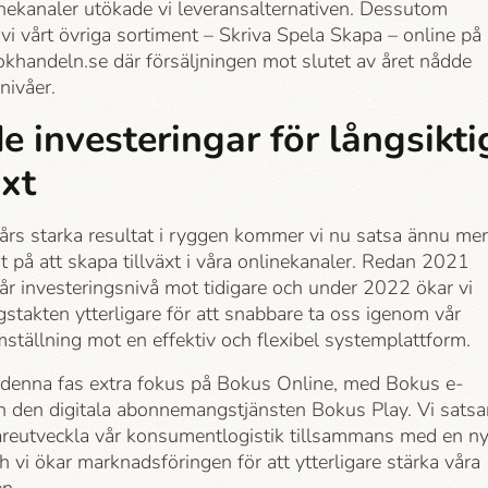
inekanaler utökade vi leveransalternativen. Dessutom
vi vårt övriga sortiment – Skriva Spela Skapa – online på
okhandeln.se där försäljningen mot slutet av året nådde
 nivåer.
 investeringar för långsikti
äxt
års starka resultat i ryggen kommer vi nu satsa ännu mer
t på att skapa tillväxt i våra onlinekanaler. Redan 2021
år investeringsnivå mot tidigare och under 2022 ökar vi
gstakten ytterligare för att snabbare ta oss igenom vår
mställning mot en effektiv och flexibel systemplattform.
 i denna fas extra fokus på Bokus Online, med Bokus e-
h den digitala abonnemangstjänsten Bokus Play. Vi satsa
dareutveckla vår konsumentlogistik tillsammans med en n
h vi ökar marknadsföringen för att ytterligare stärka våra