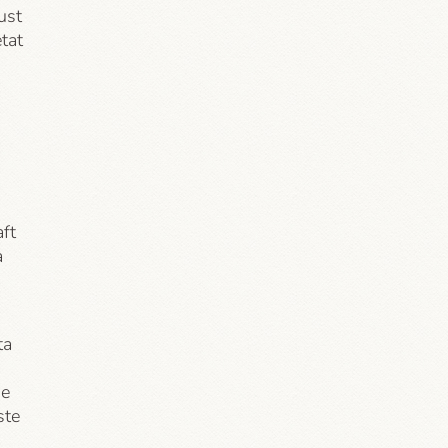
ust
etat
aft
a
ta
de
ste