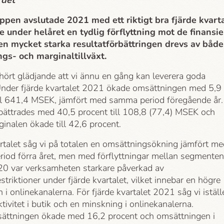
rdet
pen avslutade 2021 med ett riktigt bra fjärde kvart
e under helåret en tydlig förflyttning mot de finansie
n mycket starka resultatförbättringen drevs av både
gs- och marginaltillväxt.
hört glädjande att vi ännu en gång kan leverera goda
 Under fjärde kvartalet 2021 ökade omsättningen med 5,9
ill 641,4 MSEK, jämfört med samma period föregående år.
bättrades med 40,5 procent till 108,8 (77,4) MSEK och
inalen ökade till 42,6 procent.
rtalet såg vi på totalen en omsättningsökning jämfört me
iod förra året, men med förflyttningar mellan segmenten
0 var verksamheten starkare påverkad av
triktioner under fjärde kvartalet, vilket innebar en högre
n i onlinekanalerna. För fjärde kvartalet 2021 såg vi iställ
tivitet i butik och en minskning i onlinekanalerna.
ättningen ökade med 16,2 procent och omsättningen i