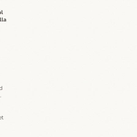
al
lla
d
.
et