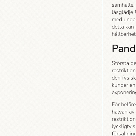
samhälle,
läsglädje 
med under
detta kan 
hållbarhet
Pand
Största d
restriktion
den fysisk
kunder en 
exponerin
För helår
halvan av 
restriktio
lyckligtvi
försäljnin