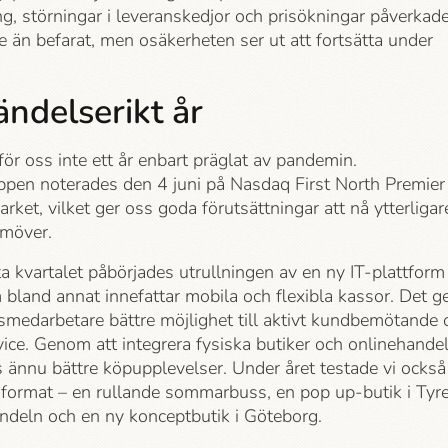
ng, störningar i leveranskedjor och prisökningar påverkad
 än befarat, men osäkerheten ser ut att fortsätta under
ändelserikt år
ör oss inte ett år enbart präglat av pandemin.
pen noterades den 4 juni på Nasdaq First North Premier
ket, vilket ger oss goda förutsättningar att nå ytterligar
ramöver.
a kvartalet påbörjades utrullningen av en ny IT-plattform
 bland annat innefattar mobila och flexibla kassor. Det g
smedarbetare bättre möjlighet till aktivt kundbemötande 
ice. Genom att integrera fysiska butiker och onlinehande
 ännu bättre köpupplevelser. Under året testade vi också
sformat – en rullande sommarbuss, en pop up-butik i Tyr
handeln och en ny konceptbutik i Göteborg.