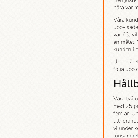
Den juster
nära vår 
Våra kund
uppvisade
var 63, vi
än målet. 
kunden i 
Under åre
följa upp 
Hållb
Våra två ö
med 25 pr
fem år. U
tillhörand
vi under 
lönsamhet 