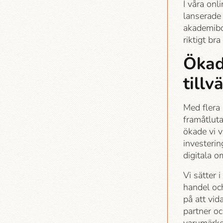
I våra onl
lanserade 
akademi­b
riktigt bra
Ökade
tillv
Med flera 
framåtluta
ökade vi v
investerin
digitala o
Vi sätter
handel oc
på att vi
partner oc