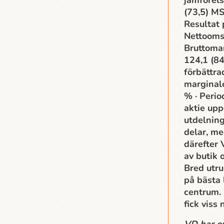
jämförels
(73,5) MS
Resultat 
Nettoomsä
Bruttomar
124,1 (84
förbättra
marginale
% · Perio
aktie upp
utdelning
delar, me
därefter 
av butik 
Bred utru
på bästa 
centrum. 
fick viss