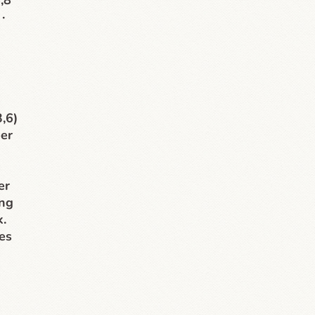
,8
·
,6)
per
er
ing
k.
es